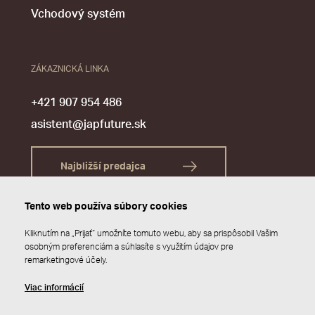
Vchodový systém
ZÁKAZNICKÁ LINKA
+421 907 954 486
asistent@japfuture.sk
Najbližší predajca
Tento web používa súbory cookies
Kliknutím na „Prijať“ umožníte tomuto webu, aby sa prispôsobil Vašim
osobným preferenciám a súhlasíte s využitím údajov pre
remarketingové účely.
Viac informácií