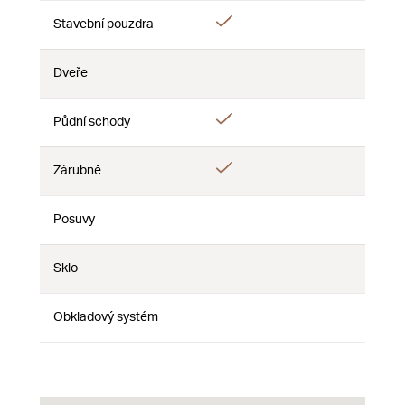
Áno
Stavební pouzdra
Nie
Nie
Dveře
Nie
Nie
Nie
Áno
Půdní schody
Nie
Nie
Áno
Zárubně
Nie
Nie
Posuvy
Nie
Nie
Nie
Sklo
Nie
Nie
Nie
Obkladový systém
Nie
Nie
Nie