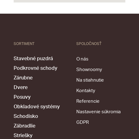
SORTIMENT
SPOLOČNOSŤ
Stavebné puzdrá
O nás
Podkrovné schody
Showroomy
Zárubne
Na stiahnutie
Dvere
Kontakty
Posuvy
Referencie
Obkladové systémy
Nastavenie súkromia
Schodisko
GDPR
Zábradlie
Striešky