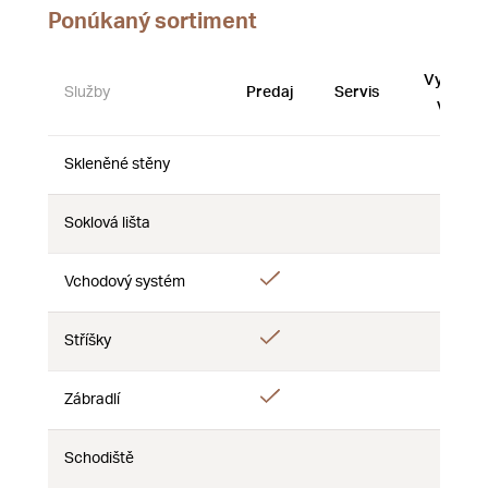
Ponúkaný sortiment
Vystave
Služby
Predaj
Servis
vzorky
Skleněné stěny
Nie
Nie
Nie
Soklová lišta
Nie
Nie
Nie
Áno
Vchodový systém
Nie
Nie
Áno
Stříšky
Nie
Nie
Áno
Zábradlí
Nie
Nie
Schodiště
Nie
Nie
Nie