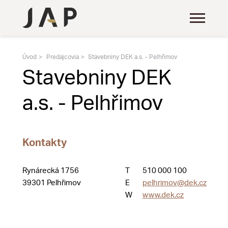
Úvod
Predajcovia
Stavebniny DEK a.s. - Pelhřimov
Stavebniny DEK
a.s. - Pelhřimov
Kontakty
Rynárecká 1756
T
510 000 100
39301 Pelhřimov
E
pelhrimov@dek.cz
W
www.dek.cz