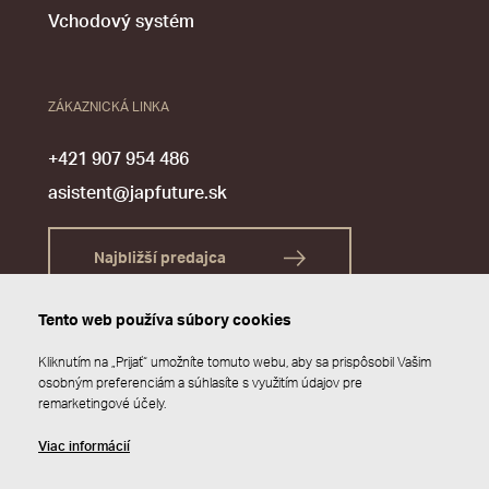
Vchodový systém
ZÁKAZNICKÁ LINKA
+421 907 954 486
asistent@japfuture.sk
Najbližší predajca
Tento web používa súbory cookies
Kliknutím na „Prijať“ umožníte tomuto webu, aby sa prispôsobil Vašim
osobným preferenciám a súhlasíte s využitím údajov pre
remarketingové účely.
Viac informácií