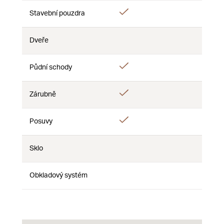
Áno
Stavební pouzdra
Nie
Nie
Dveře
Nie
Nie
Nie
Áno
Půdní schody
Nie
Nie
Áno
Zárubně
Nie
Nie
Áno
Posuvy
Nie
Nie
Sklo
Nie
Nie
Nie
Obkladový systém
Nie
Nie
Nie