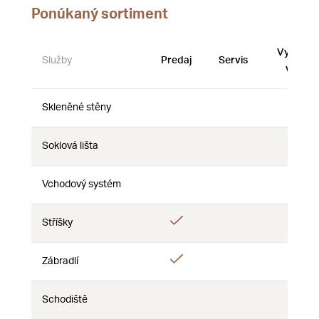
Ponúkaný sortiment
Vystave
Služby
Predaj
Servis
vzorky
Skleněné stěny
Nie
Nie
Nie
Soklová lišta
Nie
Nie
Nie
Vchodový systém
Nie
Nie
Nie
Áno
Stříšky
Nie
Nie
Áno
Zábradlí
Nie
Nie
Schodiště
Nie
Nie
Nie