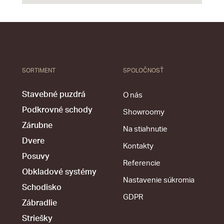
SORTIMENT
SPOLOČNOSŤ
Stavebné puzdrá
O nás
Podkrovné schody
Showroomy
Zárubne
Na stiahnutie
Dvere
Kontakty
Posuvy
Referencie
Obkladové systémy
Nastavenie súkromia
Schodisko
GDPR
Zábradlie
Striešky