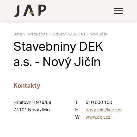
Úvod
Predajcovia
Stavebniny DEK a.s. - Nový Jičín
Stavebniny DEK
a.s. - Nový Jičín
Kontakty
Hřbitovní 1976/69
T
510 000 100
74101 Nový Jičín
E
novy.jicin@dek.cz
W
www.dek.cz