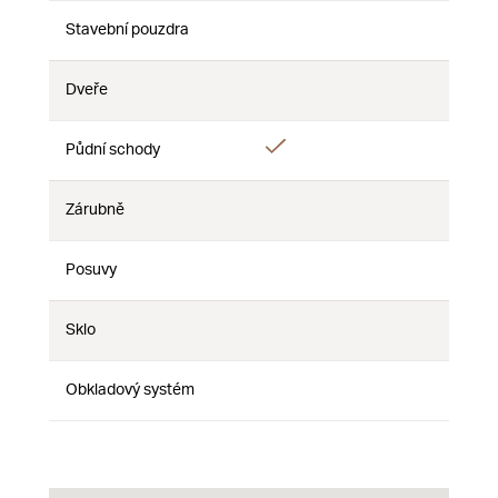
Stavební pouzdra
Nie
Nie
Nie
Dveře
Nie
Nie
Nie
Áno
Půdní schody
Nie
Nie
Zárubně
Nie
Nie
Nie
Posuvy
Nie
Nie
Nie
Sklo
Nie
Nie
Nie
Obkladový systém
Nie
Nie
Nie