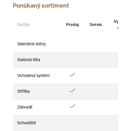
Ponúkaný sortiment
Vystave
Služby
Predaj
Servis
vzorky
Skleněné stěny
Nie
Nie
Nie
Soklová lišta
Nie
Nie
Nie
Áno
Vchodový systém
Nie
Nie
Áno
Stříšky
Nie
Nie
Áno
Zábradlí
Nie
Nie
Schodiště
Nie
Nie
Nie