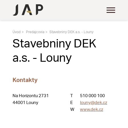
Úvod
Predajcovia
Stavebniny DEK a.s. - Louny
Stavebniny DEK
a.s. - Louny
Kontakty
Na Horizontu 2731
T
510 000 100
44001 Louny
E
louny@dek.cz
W
www.dek.cz