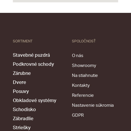
SORTIMENT
SPOLOČNOSŤ
Stavebné puzdrá
O nás
Podkrovné schody
Showroomy
Zárubne
Na stiahnutie
Dvere
Kontakty
Posuvy
Referencie
Obkladové systémy
Nastavenie súkromia
Schodisko
GDPR
Zábradlie
Striešky