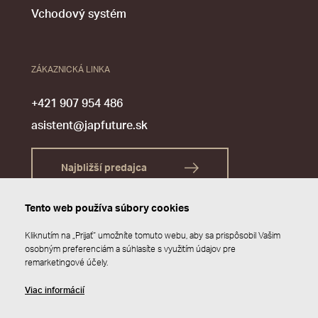
Vchodový systém
ZÁKAZNICKÁ LINKA
+421 907 954 486
asistent@japfuture.sk
Najbližší predajca
Tento web používa súbory cookies
Kliknutím na „Prijať“ umožníte tomuto webu, aby sa prispôsobil Vašim
osobným preferenciám a súhlasíte s využitím údajov pre
remarketingové účely.
Viac informácií