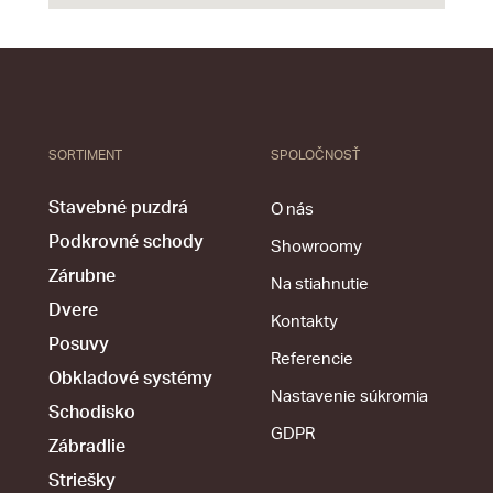
SORTIMENT
SPOLOČNOSŤ
Stavebné puzdrá
O nás
Podkrovné schody
Showroomy
Zárubne
Na stiahnutie
Dvere
Kontakty
Posuvy
Referencie
Obkladové systémy
Nastavenie súkromia
Schodisko
GDPR
Zábradlie
Striešky