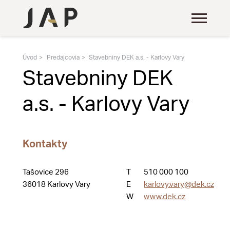
Úvod
Predajcovia
Stavebniny DEK a.s. - Karlovy Vary
Stavebniny DEK
a.s. - Karlovy Vary
Kontakty
Tašovice 296
T
510 000 100
36018 Karlovy Vary
E
karlovy.vary@dek.cz
W
www.dek.cz