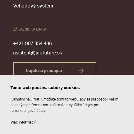
Vchodový systém
ZÁKAZNICKÁ LINKA
+421 907 954 486
asistent@japfuture.sk
Najbližší predajca
Tento web používa súbory cookies
Kliknutím na „Prijať“ umožníte tomuto webu, aby sa prispôsobil Vašim
osobným preferenciám a súhlasíte s využitím údajov pre
remarketingové účely.
Viac informácií