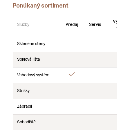
Ponúkaný sortiment
Vystave
Služby
Predaj
Servis
vzorky
Skleněné stěny
Nie
Nie
Nie
Soklová lišta
Nie
Nie
Nie
Áno
Vchodový systém
Nie
Nie
Stříšky
Nie
Nie
Nie
Zábradlí
Nie
Nie
Nie
Schodiště
Nie
Nie
Nie