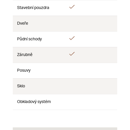
Áno
Stavební pouzdra
Nie
Nie
Dveře
Nie
Nie
Nie
Áno
Půdní schody
Nie
Nie
Áno
Zárubně
Nie
Nie
Posuvy
Nie
Nie
Nie
Sklo
Nie
Nie
Nie
Obkladový systém
Nie
Nie
Nie