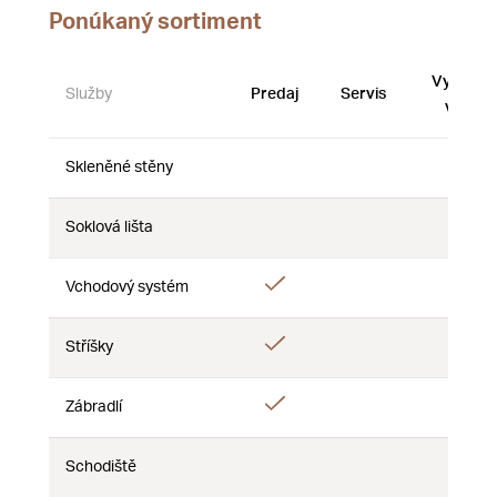
Ponúkaný sortiment
Vystave
Služby
Predaj
Servis
vzorky
Skleněné stěny
Nie
Nie
Nie
Soklová lišta
Nie
Nie
Nie
Áno
Vchodový systém
Nie
Nie
Áno
Stříšky
Nie
Nie
Áno
Zábradlí
Nie
Nie
Schodiště
Nie
Nie
Nie