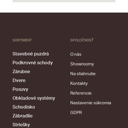
SORTIMENT
SPOLOČNOSŤ
Stavebné puzdrá
O nás
Podkrovné schody
Showroomy
Zárubne
Na stiahnutie
Dvere
Kontakty
Posuvy
Referencie
Obkladové systémy
Nastavenie súkromia
Schodisko
GDPR
Zábradlie
Striešky