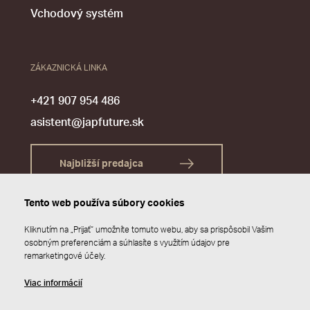
Vchodový systém
ZÁKAZNICKÁ LINKA
+421 907 954 486
asistent@japfuture.sk
Najbližší predajca
Tento web používa súbory cookies
Kliknutím na „Prijať“ umožníte tomuto webu, aby sa prispôsobil Vašim
osobným preferenciám a súhlasíte s využitím údajov pre
remarketingové účely.
Viac informácií