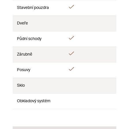
Áno
Stavební pouzdra
Nie
Nie
Dveře
Nie
Nie
Nie
Áno
Půdní schody
Nie
Nie
Áno
Zárubně
Nie
Nie
Áno
Posuvy
Nie
Nie
Sklo
Nie
Nie
Nie
Obkladový systém
Nie
Nie
Nie