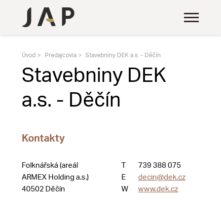
Úvod
Predajcovia
Stavebniny DEK a.s. - Děčín
Stavebniny DEK
a.s. - Děčín
Kontakty
Folknářská (areál
T
739 388 075
ARMEX Holding a.s.)
E
decin@dek.cz
40502 Děčín
W
www.dek.cz