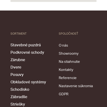
SORTIMENT
SPOLOČNOSŤ
Stavebné puzdrá
O nás
Podkrovné schody
Showroomy
Zárubne
Na stiahnutie
Dvere
Kontakty
Posuvy
Referencie
Obkladové systémy
Nastavenie súkromia
Schodisko
GDPR
Zábradlie
Striešky