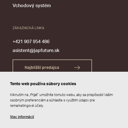
Vchodový systém
ZÁKAZNICKÁ LINKA
+421 907 954 486
asistent@japfuture.sk
Najbližší predajca
Tento web používa súbory cookies
Kliknutím na „Prijať“ umožníte tomuto webu, aby sa prispôsobil Vašim
osobným preferenciám a súhlasíte s využitím údajov pre
remarketingové účely.
Viac informácií