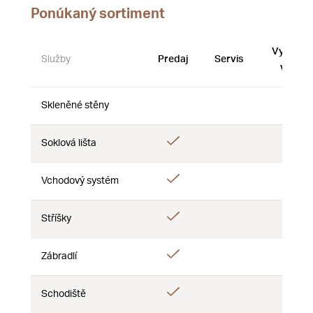
Ponúkaný sortiment
Vystave
Služby
Predaj
Servis
vzorky
Skleněné stěny
Nie
Nie
Nie
Áno
Soklová lišta
Nie
Nie
Áno
Vchodový systém
Nie
Nie
Áno
Stříšky
Nie
Nie
Áno
Zábradlí
Nie
Nie
Áno
Schodiště
Nie
Nie