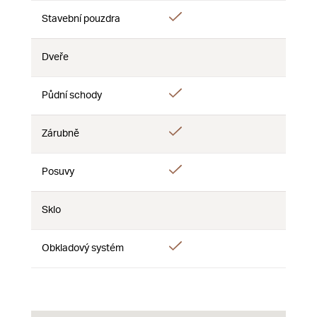
Áno
Stavební pouzdra
Nie
Nie
Dveře
Nie
Nie
Nie
Áno
Půdní schody
Nie
Nie
Áno
Zárubně
Nie
Nie
Áno
Posuvy
Nie
Nie
Sklo
Nie
Nie
Nie
Áno
Obkladový systém
Nie
Nie