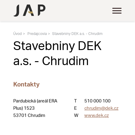
Úvod
Predajcovia
Stavebniny DEK a.s. - Chrudim
Stavebniny DEK
a.s. - Chrudim
Kontakty
Pardubická (areál ERA
T
510 000 100
Plus) 1523
E
chrudim@dek.cz
53701 Chrudim
W
www.dek.cz