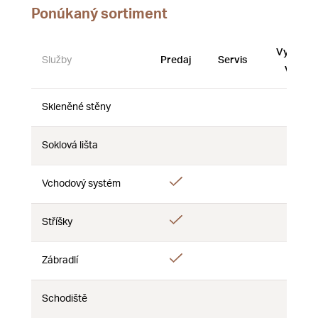
Ponúkaný sortiment
Vystave
Služby
Predaj
Servis
vzorky
Skleněné stěny
Nie
Nie
Nie
Soklová lišta
Nie
Nie
Nie
Áno
Vchodový systém
Nie
Nie
Áno
Stříšky
Nie
Nie
Áno
Zábradlí
Nie
Nie
Schodiště
Nie
Nie
Nie