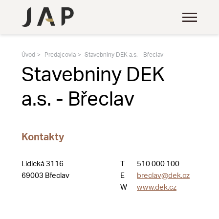
Úvod
Predajcovia
Stavebniny DEK a.s. - Břeclav
Stavebniny DEK
a.s. - Břeclav
Kontakty
Lidická 3116
T
510 000 100
69003 Břeclav
E
breclav@dek.cz
W
www.dek.cz