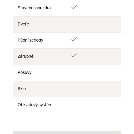
Áno
Stavební pouzdra
Nie
Nie
Dveře
Nie
Nie
Nie
Áno
Půdní schody
Nie
Nie
Áno
Zárubně
Nie
Nie
Posuvy
Nie
Nie
Nie
Sklo
Nie
Nie
Nie
Obkladový systém
Nie
Nie
Nie