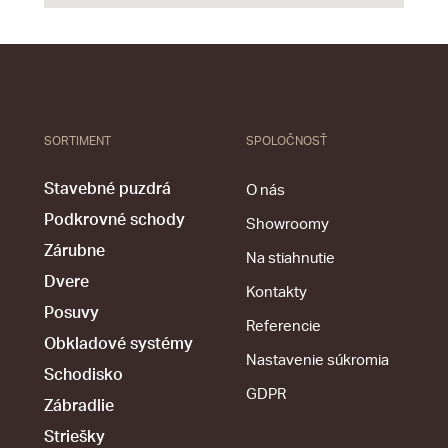
SORTIMENT
SPOLOČNOSŤ
Stavebné puzdrá
O nás
Podkrovné schody
Showroomy
Zárubne
Na stiahnutie
Dvere
Kontakty
Posuvy
Referencie
Obkladové systémy
Nastavenie súkromia
Schodisko
GDPR
Zábradlie
Striešky