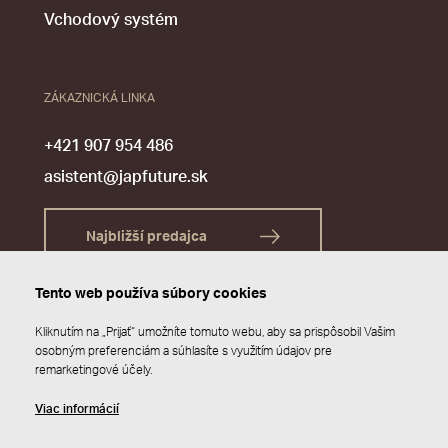
Vchodový systém
ZÁKAZNICKÁ LINKA
+421 907 954 486
asistent@japfuture.sk
Najbližší predajca
Tento web používa súbory cookies
Kliknutím na „Prijať“ umožníte tomuto webu, aby sa prispôsobil Vašim
osobným preferenciám a súhlasíte s využitím údajov pre
remarketingové účely.
Viac informácií