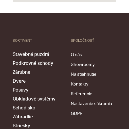
SORTIMENT
SPOLOČNOSŤ
Stavebné puzdrá
O nás
Podkrovné schody
Showroomy
Zárubne
Na stiahnutie
Dvere
Kontakty
Posuvy
Referencie
Obkladové systémy
Nastavenie súkromia
Schodisko
GDPR
Zábradlie
Striešky