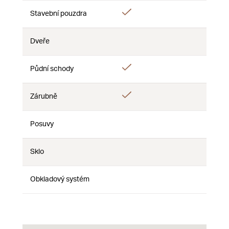
Áno
Stavební pouzdra
Nie
Nie
Dveře
Nie
Nie
Nie
Áno
Půdní schody
Nie
Nie
Áno
Zárubně
Nie
Nie
Posuvy
Nie
Nie
Nie
Sklo
Nie
Nie
Nie
Obkladový systém
Nie
Nie
Nie