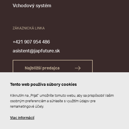
Vchodový systém
ZÁKAZNICKÁ LINKA
+421 907 954 486
asistent@japfuture.sk
Najbližší predajca
Tento web používa súbory cookies
Kliknutím na „Prijať“ umožníte tomuto webu, aby sa prispôsobil Vašim
osobným preferenciám a súhlasíte s využitím údajov pre
remarketingové účely.
Viac informácií