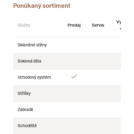
Ponúkaný sortiment
Vystave
Služby
Predaj
Servis
vzorky
Skleněné stěny
Nie
Nie
Nie
Soklová lišta
Nie
Nie
Nie
Áno
Vchodový systém
Nie
Nie
Stříšky
Nie
Nie
Nie
Zábradlí
Nie
Nie
Nie
Schodiště
Nie
Nie
Nie