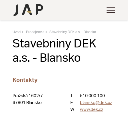
Úvod
Predajcovia
Stavebniny DEK a.s. - Blansko
Stavebniny DEK
a.s. - Blansko
Kontakty
Pražská 1602/7
T
510 000 100
67801 Blansko
E
blansko@dek.cz
W
www.dek.cz