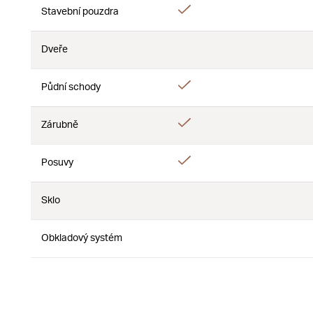
Áno
Stavební pouzdra
Nie
Dveře
Nie
Nie
Áno
Půdní schody
Nie
Áno
Zárubně
Nie
Áno
Posuvy
Nie
Sklo
Nie
Nie
Obkladový systém
Nie
Nie