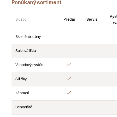
Ponúkaný sortiment
Vys
Služby
Predaj
Servis
vz
Skleněné stěny
Nie
Nie
Soklová lišta
Nie
Nie
Áno
Vchodový systém
Nie
Áno
Stříšky
Nie
Áno
Zábradlí
Nie
Schodiště
Nie
Nie