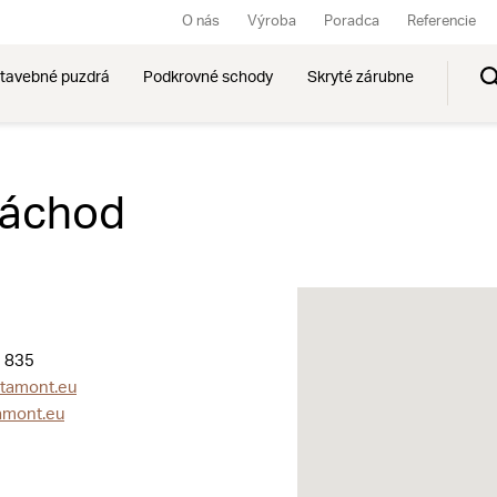
O nás
Výroba
Poradca
Referencie
tavebné puzdrá
Podkrovné schody
Skryté zárubne
Náchod
 835
tamont.eu
amont.eu