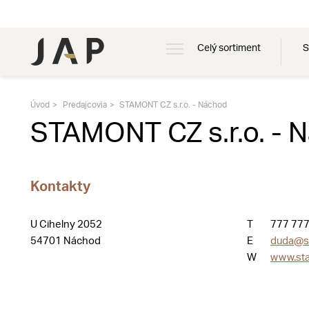
Celý sortiment
S
Úvod
Predajcovia
STAMONT CZ s.r.o. - Náchod
STAMONT CZ s.r.o. - 
Kontakty
U Cihelny 2052
T
777 777
54701 Náchod
E
duda@s
W
www.st