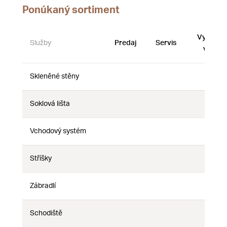
Ponúkaný sortiment
Vystave
Služby
Predaj
Servis
vzorky
Skleněné stěny
Nie
Nie
Nie
Soklová lišta
Nie
Nie
Nie
Vchodový systém
Nie
Nie
Nie
Stříšky
Nie
Nie
Nie
Zábradlí
Nie
Nie
Nie
Schodiště
Nie
Nie
Nie