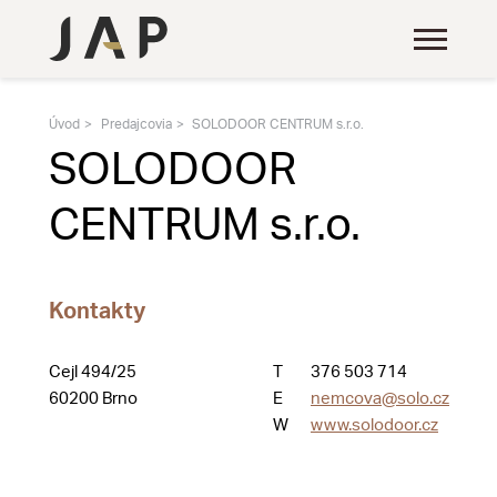
Úvod
Predajcovia
SOLODOOR CENTRUM s.r.o.
SOLODOOR
CENTRUM s.r.o.
Kontakty
Cejl 494/25
T
376 503 714
60200 Brno
E
nemcova@solo.cz
W
www.solodoor.cz