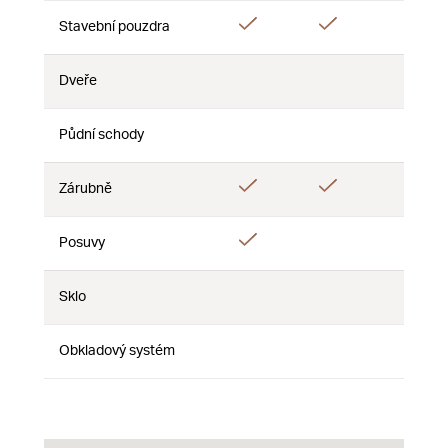
Áno
Áno
Áno
Stavební pouzdra
Dveře
Nie
Nie
Nie
Půdní schody
Nie
Nie
Nie
Áno
Áno
Zárubně
Nie
Áno
Posuvy
Nie
Nie
Sklo
Nie
Nie
Nie
Obkladový systém
Nie
Nie
Nie