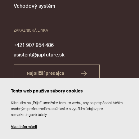
Vchodový systém
ZÁKAZNICKÁ LINKA
+421 907 954 486
asistent@japfuture.sk
Najbližší predajca
Tento web používa súbory cookies
Kliknutím na „Prijať“ umožníte tomuto webu, aby sa prispôsobil Vašim
osobným preferenciám a súhlasíte s využitím údajov pre
remarketingové účely.
Viac informácií