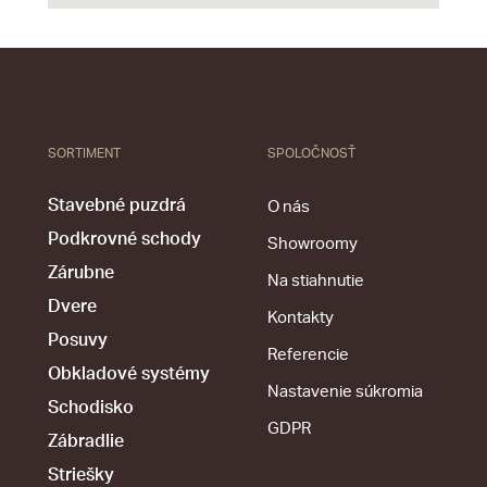
SORTIMENT
SPOLOČNOSŤ
Stavebné puzdrá
O nás
Podkrovné schody
Showroomy
Zárubne
Na stiahnutie
Dvere
Kontakty
Posuvy
Referencie
Obkladové systémy
Nastavenie súkromia
Schodisko
GDPR
Zábradlie
Striešky