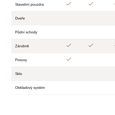
Áno
Áno
Stavební pouzdra
Dveře
Nie
Nie
Půdní schody
Nie
Nie
Áno
Áno
Zárubně
Áno
Posuvy
Nie
Sklo
Nie
Nie
Obkladový systém
Nie
Nie