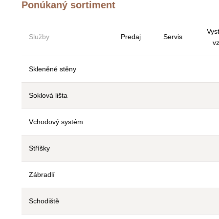
Ponúkaný sortiment
Vys
Služby
Predaj
Servis
v
Skleněné stěny
Nie
Nie
Soklová lišta
Nie
Nie
Vchodový systém
Nie
Nie
Stříšky
Nie
Nie
Zábradlí
Nie
Nie
Schodiště
Nie
Nie