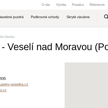
O nás
Výroba
Poradca
Referencie
tavebné puzdrá
Podkrovné schody
Skryté zárubne
lka Stavby)
 Veselí nad Moravou (Po
 935
upelny-popelka.cz
o.cz