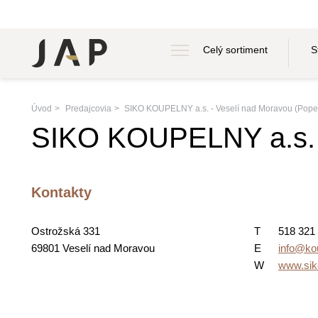
Celý sortiment
S
Úvod
Predajcovia
SIKO KOUPELNY a.s. - Veselí nad Moravou (Pope
SIKO KOUPELNY a.s. -
Kontakty
Ostrožská 331
T
518 321
69801 Veselí nad Moravou
E
info@ko
W
www.sik