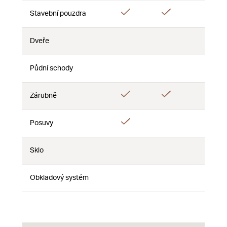
Áno
Áno
Áno
Stavební pouzdra
Dveře
Nie
Nie
Nie
Půdní schody
Nie
Nie
Nie
Áno
Áno
Áno
Zárubně
Áno
Posuvy
Nie
Nie
Sklo
Nie
Nie
Nie
Obkladový systém
Nie
Nie
Nie