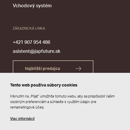
Vchodový systém
ZÁKAZNICKÁ LINKA
+421 907 954 486
asistent@japfuture.sk
Najbližší predajca
Tento web používa súbory cookies
Kliknutím na „Prijať“ umožníte tomuto webu, aby sa prispôsobil Vašim
osobným preferenciám a súhlasíte s využitím údajov pre
remarketingové účely.
Viac informácií