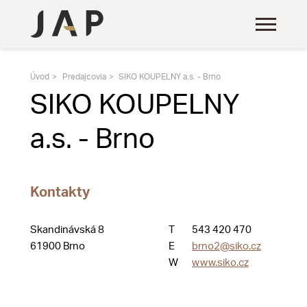
Úvod
Predajcovia
SIKO KOUPELNY a.s. - Brno
SIKO KOUPELNY
a.s. - Brno
Kontakty
Skandinávská 8
T
543 420 470
61900 Brno
E
brno2@siko.cz
W
www.siko.cz