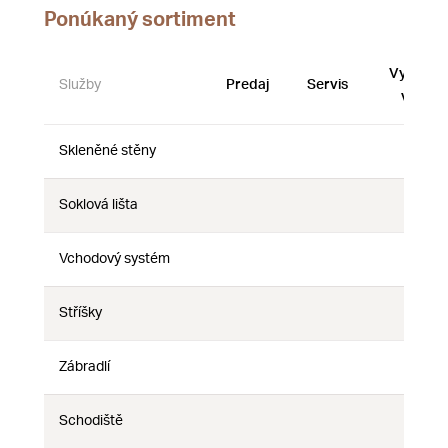
Ponúkaný sortiment
Vystave
Služby
Predaj
Servis
vzorky
Skleněné stěny
Nie
Nie
Nie
Soklová lišta
Nie
Nie
Nie
Vchodový systém
Nie
Nie
Nie
Stříšky
Nie
Nie
Nie
Zábradlí
Nie
Nie
Nie
Schodiště
Nie
Nie
Nie