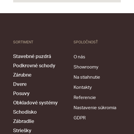
SORTIMENT
SPOLOČNOSŤ
Stavebné puzdrá
O nás
Podkrovné schody
Showroomy
Zárubne
Na stiahnutie
Dvere
Kontakty
Posuvy
Referencie
Obkladové systémy
Nastavenie súkromia
Schodisko
GDPR
Zábradlie
Striešky