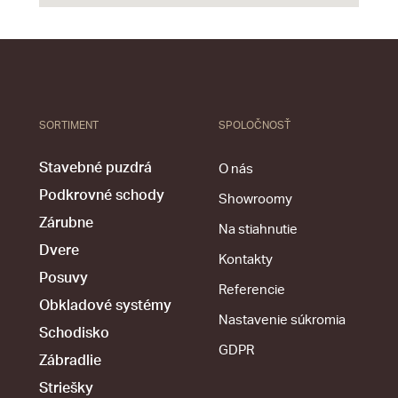
SORTIMENT
SPOLOČNOSŤ
Stavebné puzdrá
O nás
Podkrovné schody
Showroomy
Zárubne
Na stiahnutie
Dvere
Kontakty
Posuvy
Referencie
Obkladové systémy
Nastavenie súkromia
Schodisko
GDPR
Zábradlie
Striešky