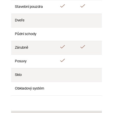
Áno
Áno
Áno
Stavební pouzdra
Dveře
Nie
Nie
Nie
Půdní schody
Nie
Nie
Nie
Áno
Áno
Zárubně
Nie
Áno
Posuvy
Nie
Nie
Sklo
Nie
Nie
Nie
Obkladový systém
Nie
Nie
Nie