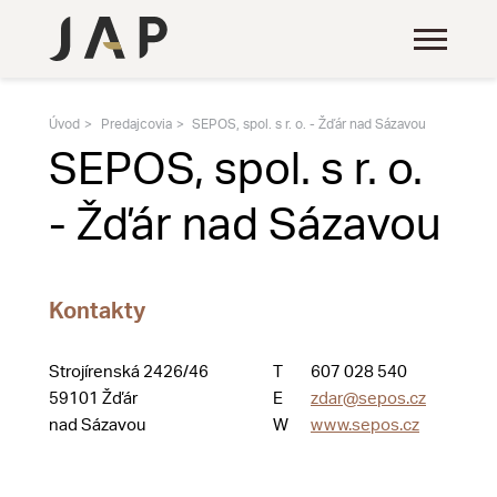
Úvod
Predajcovia
SEPOS, spol. s r. o. - Žďár nad Sázavou
SEPOS, spol. s r. o.
- Žďár nad Sázavou
Kontakty
Strojírenská 2426/46
T
607 028 540
59101 Žďár
E
zdar@sepos.cz
nad Sázavou
W
www.sepos.cz