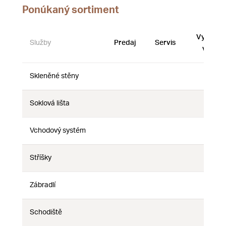
Ponúkaný sortiment
Vystave
Služby
Predaj
Servis
vzorky
Skleněné stěny
Nie
Nie
Nie
Soklová lišta
Nie
Nie
Nie
Vchodový systém
Nie
Nie
Nie
Stříšky
Nie
Nie
Nie
Zábradlí
Nie
Nie
Nie
Schodiště
Nie
Nie
Nie