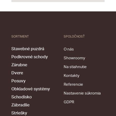
SORTIMENT
SPOLOČNOSŤ
Stavebné puzdrá
O nás
Podkrovné schody
Showroomy
Zárubne
Na stiahnutie
Dvere
Kontakty
Posuvy
Referencie
Obkladové systémy
Nastavenie súkromia
Schodisko
GDPR
Zábradlie
Striešky