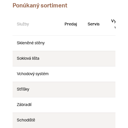
Ponúkaný sortiment
Vystave
Služby
Predaj
Servis
vzorky
Skleněné stěny
Nie
Nie
Nie
Soklová lišta
Nie
Nie
Nie
Vchodový systém
Nie
Nie
Nie
Stříšky
Nie
Nie
Nie
Zábradlí
Nie
Nie
Nie
Schodiště
Nie
Nie
Nie