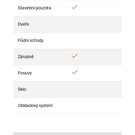
Áno
Stavební pouzdra
Nie
Nie
Dveře
Nie
Nie
Nie
Půdní schody
Nie
Nie
Nie
Áno
Zárubně
Nie
Nie
Áno
Posuvy
Nie
Nie
Sklo
Nie
Nie
Nie
Obkladový systém
Nie
Nie
Nie