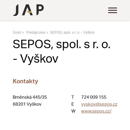
Úvod
Predajcovia
SEPOS, spol. s r. o. - Vyškov
SEPOS, spol. s r. o.
- Vyškov
Kontakty
Brněnská 445/35
T
724 009 155
68201 Vyškov
E
vyskov@sepos.cz
W
www.sepos.cz/