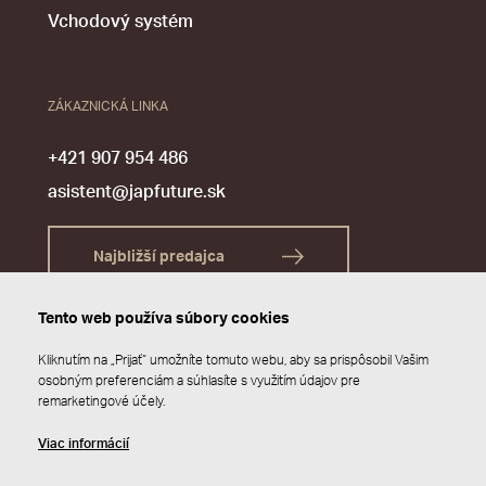
Vchodový systém
ZÁKAZNICKÁ LINKA
+421 907 954 486
asistent@japfuture.sk
Najbližší predajca
Tento web používa súbory cookies
Kliknutím na „Prijať“ umožníte tomuto webu, aby sa prispôsobil Vašim
osobným preferenciám a súhlasíte s využitím údajov pre
remarketingové účely.
Viac informácií