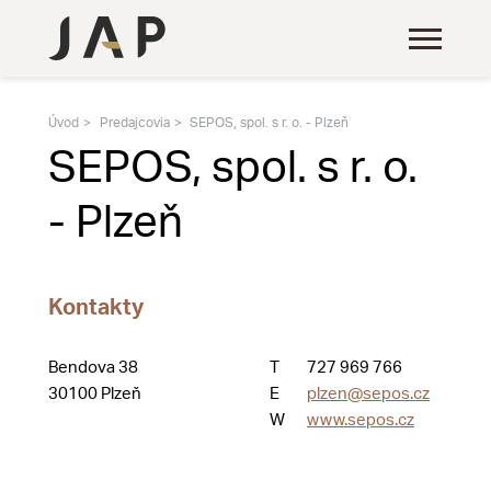
Úvod
Predajcovia
SEPOS, spol. s r. o. - Plzeň
SEPOS, spol. s r. o.
- Plzeň
Kontakty
Bendova 38
T
727 969 766
30100 Plzeň
E
plzen@sepos.cz
W
www.sepos.cz