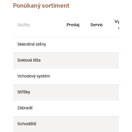
Ponúkaný sortiment
Vystave
Služby
Predaj
Servis
vzorky
Skleněné stěny
Nie
Nie
Nie
Soklová lišta
Nie
Nie
Nie
Vchodový systém
Nie
Nie
Nie
Stříšky
Nie
Nie
Nie
Zábradlí
Nie
Nie
Nie
Schodiště
Nie
Nie
Nie