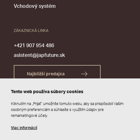
Vchodový systém
ZÁKAZNICKÁ LINKA
+421 907 954 486
asistent@japfuture.sk
Najbližší predajca
Tento web používa súbory cookies
Kliknutím na „Prijať“ umožníte tomuto webu, aby sa prispôsobil Vašim
osobným preferenciám a súhlasíte s využitím údajov pre
remarketingové účely.
Viac informácií