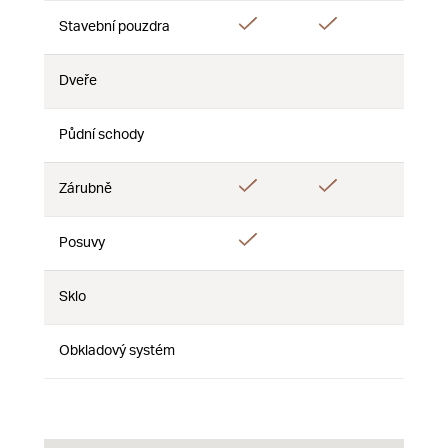
Áno
Áno
Stavební pouzdra
Nie
Dveře
Nie
Nie
Nie
Půdní schody
Nie
Nie
Nie
Áno
Áno
Áno
Zárubně
Áno
Posuvy
Nie
Nie
Sklo
Nie
Nie
Nie
Obkladový systém
Nie
Nie
Nie