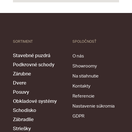
SORTIMENT
SPOLOČNOSŤ
Stavebné puzdrá
O nás
Podkrovné schody
Showroomy
Zárubne
Na stiahnutie
Dvere
Kontakty
Posuvy
Referencie
Obkladové systémy
Nastavenie súkromia
Schodisko
GDPR
Zábradlie
Striešky