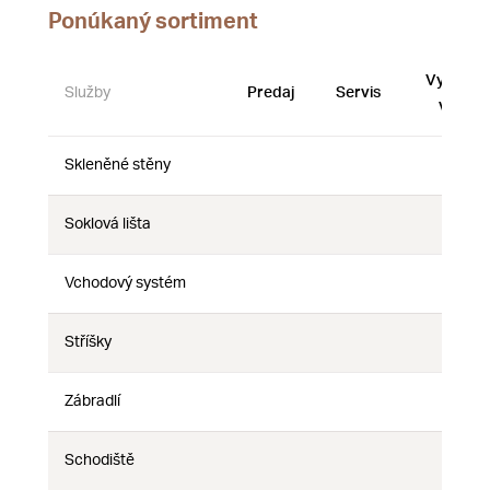
Ponúkaný sortiment
Vystave
Služby
Predaj
Servis
vzorky
Skleněné stěny
Nie
Nie
Nie
Soklová lišta
Nie
Nie
Nie
Vchodový systém
Nie
Nie
Nie
Stříšky
Nie
Nie
Nie
Zábradlí
Nie
Nie
Nie
Schodiště
Nie
Nie
Nie