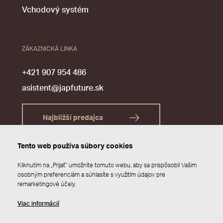
Vchodový systém
ZÁKAZNICKÁ LINKA
+421 907 954 486
asistent@japfuture.sk
Najbližší predajca
Tento web používa súbory cookies
Kliknutím na „Prijať“ umožníte tomuto webu, aby sa prispôsobil Vašim
osobným preferenciám a súhlasíte s využitím údajov pre
remarketingové účely.
Viac informácií