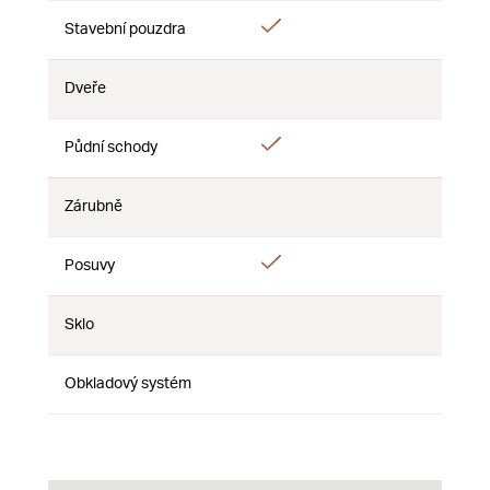
Áno
Áno
Stavební pouzdra
Nie
Dveře
Nie
Nie
Nie
Áno
Půdní schody
Nie
Nie
Zárubně
Nie
Nie
Nie
Áno
Posuvy
Nie
Nie
Sklo
Nie
Nie
Nie
Obkladový systém
Nie
Nie
Nie