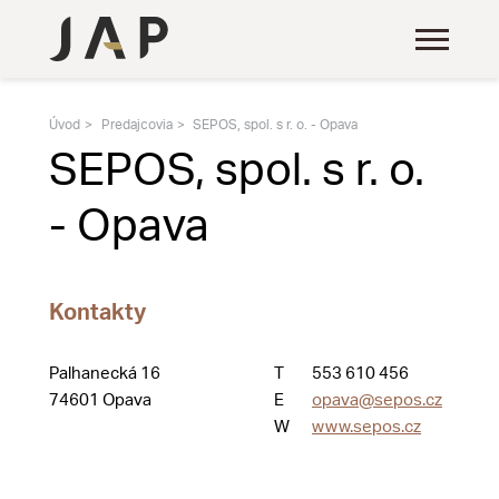
Úvod
Predajcovia
SEPOS, spol. s r. o. - Opava
SEPOS, spol. s r. o.
- Opava
Kontakty
Palhanecká 16
T
553 610 456
74601 Opava
E
opava@sepos.cz
W
www.sepos.cz