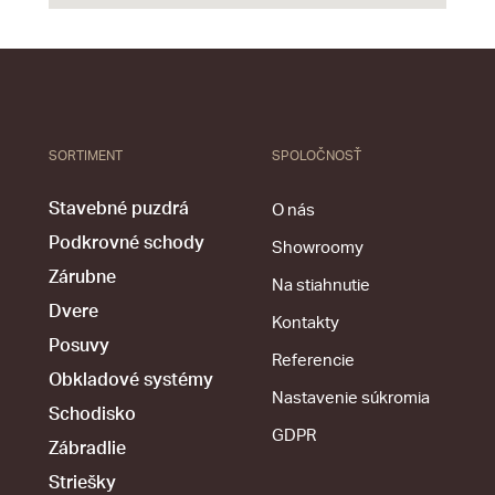
SORTIMENT
SPOLOČNOSŤ
Stavebné puzdrá
O nás
Podkrovné schody
Showroomy
Zárubne
Na stiahnutie
Dvere
Kontakty
Posuvy
Referencie
Obkladové systémy
Nastavenie súkromia
Schodisko
GDPR
Zábradlie
Striešky