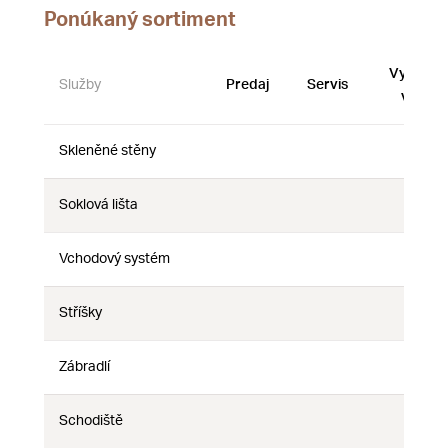
Ponúkaný sortiment
Vystave
Služby
Predaj
Servis
vzorky
Skleněné stěny
Nie
Nie
Nie
Soklová lišta
Nie
Nie
Nie
Vchodový systém
Nie
Nie
Nie
Stříšky
Nie
Nie
Nie
Zábradlí
Nie
Nie
Nie
Schodiště
Nie
Nie
Nie