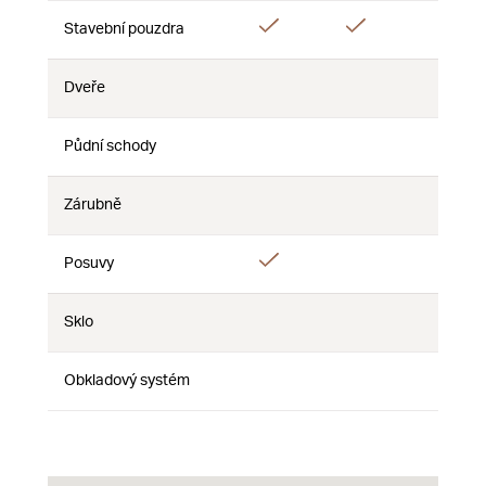
Áno
Áno
Áno
Stavební pouzdra
Dveře
Nie
Nie
Nie
Půdní schody
Nie
Nie
Nie
Zárubně
Nie
Nie
Nie
Áno
Posuvy
Nie
Nie
Sklo
Nie
Nie
Nie
Obkladový systém
Nie
Nie
Nie