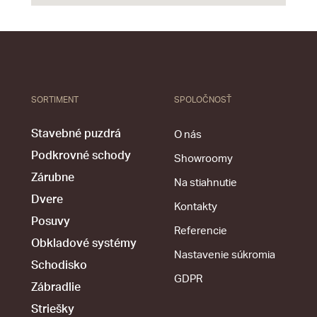
SORTIMENT
SPOLOČNOSŤ
Stavebné puzdrá
O nás
Podkrovné schody
Showroomy
Zárubne
Na stiahnutie
Dvere
Kontakty
Posuvy
Referencie
Obkladové systémy
Nastavenie súkromia
Schodisko
GDPR
Zábradlie
Striešky