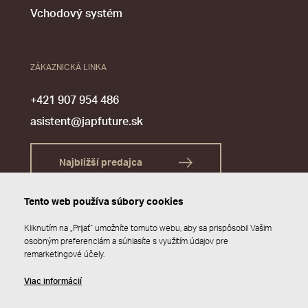
Vchodový systém
ZÁKAZNICKÁ LINKA
+421 907 954 486
asistent@japfuture.sk
Najbližší predajca
Tento web používa súbory cookies
Kliknutím na „Prijať“ umožníte tomuto webu, aby sa prispôsobil Vašim
osobným preferenciám a súhlasíte s využitím údajov pre
remarketingové účely.
Viac informácií