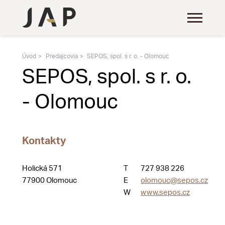
Úvod
Predajcovia
SEPOS, spol. s r. o. - Olomouc
SEPOS, spol. s r. o.
- Olomouc
Kontakty
Holická 571
T
727 938 226
77900 Olomouc
E
olomouc@sepos.cz
W
www.sepos.cz