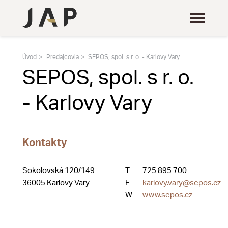
Úvod
Predajcovia
SEPOS, spol. s r. o. - Karlovy Vary
SEPOS, spol. s r. o.
- Karlovy Vary
Kontakty
Sokolovská 120/149
T
725 895 700
36005 Karlovy Vary
E
karlovy.vary@sepos.cz
W
www.sepos.cz