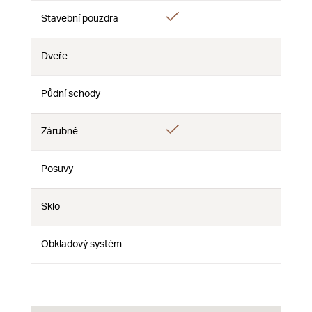
Áno
Áno
Stavební pouzdra
Nie
Dveře
Nie
Nie
Nie
Půdní schody
Nie
Nie
Nie
Áno
Zárubně
Nie
Nie
Posuvy
Nie
Nie
Nie
Sklo
Nie
Nie
Nie
Obkladový systém
Nie
Nie
Nie