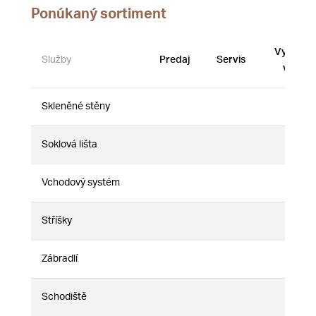
Ponúkaný sortiment
Vystave
Služby
Predaj
Servis
vzorky
Skleněné stěny
Nie
Nie
Nie
Soklová lišta
Nie
Nie
Nie
Vchodový systém
Nie
Nie
Nie
Stříšky
Nie
Nie
Nie
Zábradlí
Nie
Nie
Nie
Schodiště
Nie
Nie
Nie