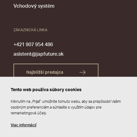
Vchodový systém
ZÁKAZNICKÁ LINKA
+421 907 954 486
asistent@japfuture.sk
Najbližší predajca
Tento web používa súbory cookies
Kliknutím na „Prijať“ umožníte tomuto webu, aby sa prispôsobil Vašim
osobným preferenciám a súhlasíte s využitím údajov pre
remarketingové účely.
Viac informácií