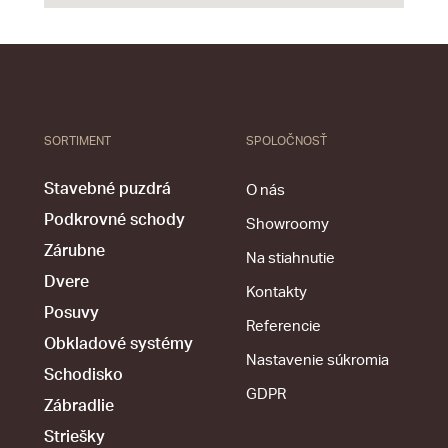
SORTIMENT
SPOLOČNOSŤ
Stavebné puzdrá
O nás
Podkrovné schody
Showroomy
Zárubne
Na stiahnutie
Dvere
Kontakty
Posuvy
Referencie
Obkladové systémy
Nastavenie súkromia
Schodisko
GDPR
Zábradlie
Striešky