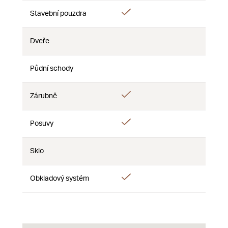
Áno
Áno
Stavební pouzdra
Nie
Dveře
Nie
Nie
Nie
Půdní schody
Nie
Nie
Nie
Áno
Áno
Zárubně
Nie
Áno
Posuvy
Nie
Nie
Sklo
Nie
Nie
Nie
Áno
Áno
Obkladový systém
Nie