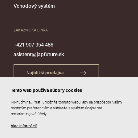
Vchodový systém
ZÁKAZNICKÁ LINKA
+421 907 954 486
asistent@japfuture.sk
Najbližší predajca
Tento web používa súbory cookies
Kliknutím na „Prijať“ umožníte tomuto webu, aby sa prispôsobil Vašim
osobným preferenciám a súhlasíte s využitím údajov pre
remarketingové účely.
Viac informácií