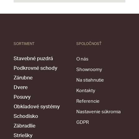
SORTIMENT
SPOLOČNOSŤ
Stavebné puzdrá
O nás
Podkrovné schody
Showroomy
Zárubne
Na stiahnutie
Dvere
Kontakty
Posuvy
Referencie
Obkladové systémy
Nastavenie súkromia
Schodisko
GDPR
Zábradlie
Striešky