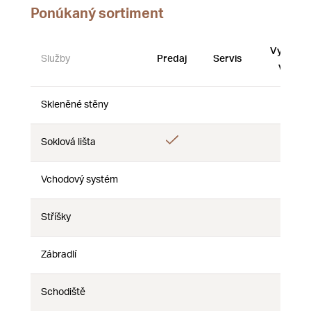
Ponúkaný sortiment
Vystave
Služby
Predaj
Servis
vzorky
Skleněné stěny
Nie
Nie
Nie
Áno
Áno
Soklová lišta
Nie
Vchodový systém
Nie
Nie
Nie
Stříšky
Nie
Nie
Nie
Zábradlí
Nie
Nie
Nie
Schodiště
Nie
Nie
Nie