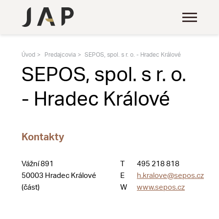
Úvod
Predajcovia
SEPOS, spol. s r. o. - Hradec Králové
SEPOS, spol. s r. o.
- Hradec Králové
Kontakty
Vážní 891
T
495 218 818
50003 Hradec Králové
E
h.kralove@sepos.cz
(část)
W
www.sepos.cz