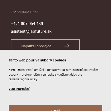
ZÁKAZNICKÁ LINKA
+421 907 954 486
asistent@japfuture.sk
Najbližší predajca
Tento web používa súbory cookies
Kliknutím na „Prijať“ umožníte tomuto webu, aby sa prispôsobil Vašim
osobným preferenciám a súhlasíte s využitím údajov pre
remarketingové účely.
Viac informácií