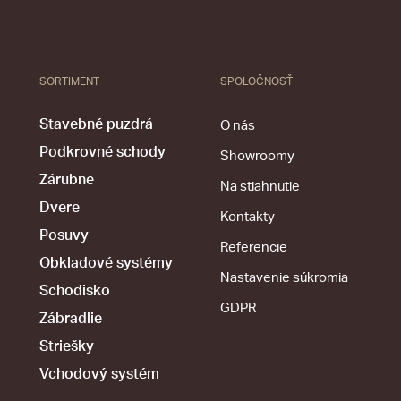
SORTIMENT
SPOLOČNOSŤ
Stavebné puzdrá
O nás
Podkrovné schody
Showroomy
Zárubne
Na stiahnutie
Dvere
Kontakty
Posuvy
Referencie
Obkladové systémy
Nastavenie súkromia
Schodisko
GDPR
Zábradlie
Striešky
Vchodový systém