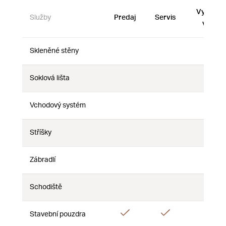
Vystave
Služby
Predaj
Servis
vzorky
Skleněné stěny
Nie
Nie
Nie
Soklová lišta
Nie
Nie
Nie
Vchodový systém
Nie
Nie
Nie
Stříšky
Nie
Nie
Nie
Zábradlí
Nie
Nie
Nie
Schodiště
Nie
Nie
Nie
Áno
Áno
Stavební pouzdra
Nie