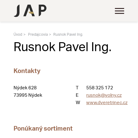
Úvod
Predajcovia
Rusnok Pavel Ing.
Rusnok Pavel Ing.
Kontakty
Nýdek 628
T
558 325 172
73995 Nýdek
E
rusnok@volny.cz
W
www.dveretrinec.cz
Ponúkaný sortiment