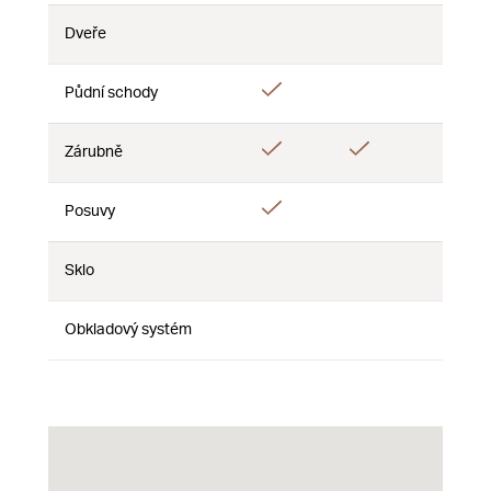
Dveře
Nie
Nie
Nie
Áno
Půdní schody
Nie
Nie
Áno
Áno
Zárubně
Nie
Áno
Posuvy
Nie
Nie
Sklo
Nie
Nie
Nie
Obkladový systém
Nie
Nie
Nie