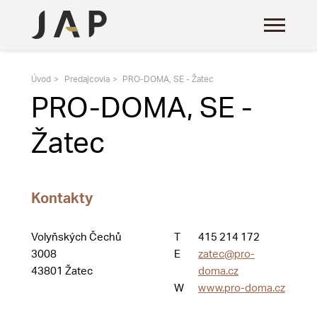
Úvod
Predajcovia
PRO-DOMA, SE - Žatec
PRO-DOMA, SE -
Žatec
Kontakty
Volyňských Čechů
T
415 214 172
3008
E
zatec@pro-
43801 Žatec
doma.cz
W
www.pro-doma.cz