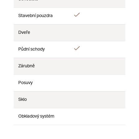
Nie
Nie
Nie
Áno
Stavební pouzdra
Nie
Nie
Dveře
Nie
Nie
Nie
Áno
Půdní schody
Nie
Nie
Zárubně
Nie
Nie
Nie
Posuvy
Nie
Nie
Nie
Sklo
Nie
Nie
Nie
Obkladový systém
Nie
Nie
Nie