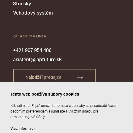
Striešky
Vchodový systém
ZÁKAZNICKÁ LINKA
+421 907 954 486
asistent@japfuture.sk
Najbližší predajca
Tento web používa súbory cookies
Kliknutím na „Prijať“ umožníte tomuto webu, aby sa prispôsobil Vašim
osobným preferenciám a súhlasíte s využitím údajov pre
remarketingové účely.
Viac informácií