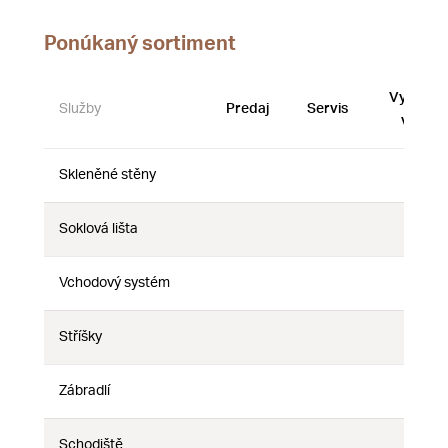
Ponúkaný sortiment
Vystave
Služby
Predaj
Servis
vzorky
Skleněné stěny
Nie
Nie
Nie
Soklová lišta
Nie
Nie
Nie
Vchodový systém
Nie
Nie
Nie
Stříšky
Nie
Nie
Nie
Zábradlí
Nie
Nie
Nie
Schodiště