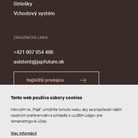
Striešky
Vchodový systém
ZÁKAZNICKÁ LINKA
+421 907 954 486
asistent@japfuture.sk
Najbližší predajca
Tento web používa súbory cookies
Kliknutím na „Prijať“ umožníte tomuto webu, aby sa prispôsobil Vašim
osobným preferenciám a súhlasíte s využitím údajov pre
remarketingové účely.
Viac informácií