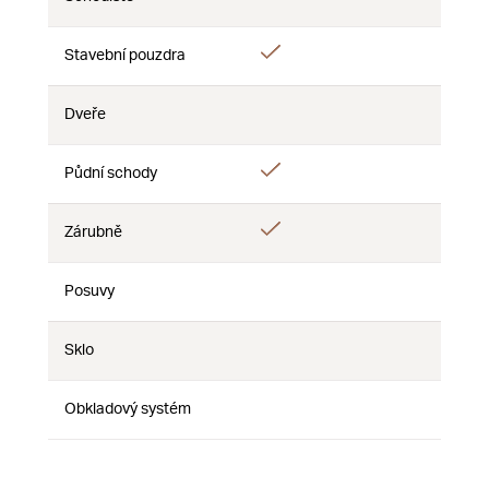
Nie
Nie
Nie
Áno
Stavební pouzdra
Nie
Nie
Dveře
Nie
Nie
Nie
Áno
Půdní schody
Nie
Nie
Áno
Zárubně
Nie
Nie
Posuvy
Nie
Nie
Nie
Sklo
Nie
Nie
Nie
Obkladový systém
Nie
Nie
Nie