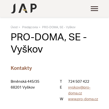
Úvod
Predajcovia
PRO-DOMA, SE - Vyškov
PRO-DOMA, SE -
Vyškov
Kontakty
Brněnská 445/35
T
724 507 422
68201 Vyškov
E
vyskov@pro-
doma.cz
W
www.pro-doma.cz