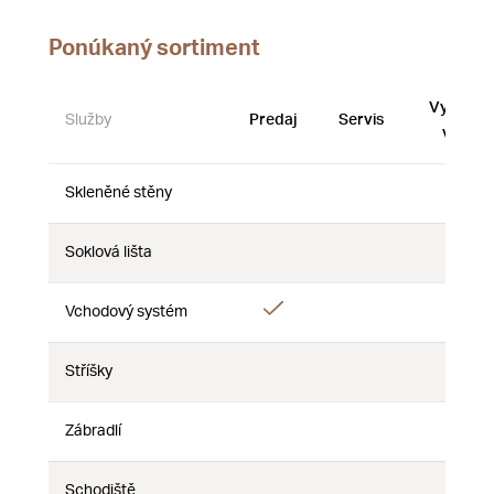
Ponúkaný sortiment
Vystave
Služby
Predaj
Servis
vzorky
Skleněné stěny
Nie
Nie
Nie
Soklová lišta
Nie
Nie
Nie
Áno
Vchodový systém
Nie
Nie
Stříšky
Nie
Nie
Nie
Zábradlí
Nie
Nie
Nie
Schodiště