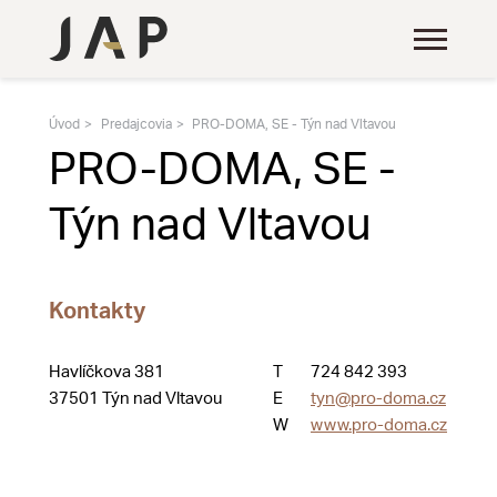
Úvod
Predajcovia
PRO-DOMA, SE - Týn nad Vltavou
PRO-DOMA, SE -
Týn nad Vltavou
Kontakty
Havlíčkova 381
T
724 842 393
37501 Týn nad Vltavou
E
tyn@pro-doma.cz
W
www.pro-doma.cz