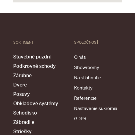
SORTIMENT
SPOLOČNOSŤ
Stavebné puzdrá
O nás
Podkrovné schody
Showroomy
Zárubne
Na stiahnutie
Dvere
Kontakty
Posuvy
Referencie
Obkladové systémy
Nastavenie súkromia
Schodisko
GDPR
Zábradlie
Striešky