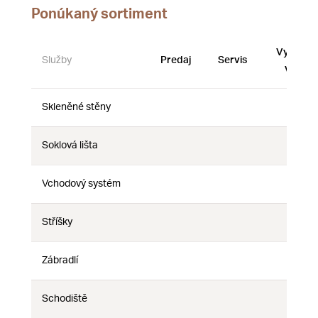
Ponúkaný sortiment
Vystave
Služby
Predaj
Servis
vzorky
Skleněné stěny
Nie
Nie
Nie
Soklová lišta
Nie
Nie
Nie
Vchodový systém
Nie
Nie
Nie
Stříšky
Nie
Nie
Nie
Zábradlí
Nie
Nie
Nie
Schodiště
Nie
Nie
Nie