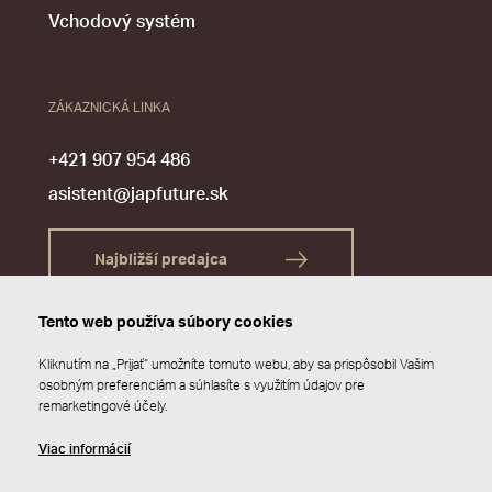
Vchodový systém
ZÁKAZNICKÁ LINKA
+421 907 954 486
asistent@japfuture.sk
Najbližší predajca
Tento web používa súbory cookies
Kliknutím na „Prijať“ umožníte tomuto webu, aby sa prispôsobil Vašim
osobným preferenciám a súhlasíte s využitím údajov pre
remarketingové účely.
Viac informácií