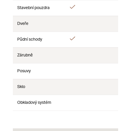
Áno
Stavební pouzdra
Nie
Nie
Dveře
Nie
Nie
Nie
Áno
Půdní schody
Nie
Nie
Zárubně
Nie
Nie
Nie
Posuvy
Nie
Nie
Nie
Sklo
Nie
Nie
Nie
Obkladový systém
Nie
Nie
Nie