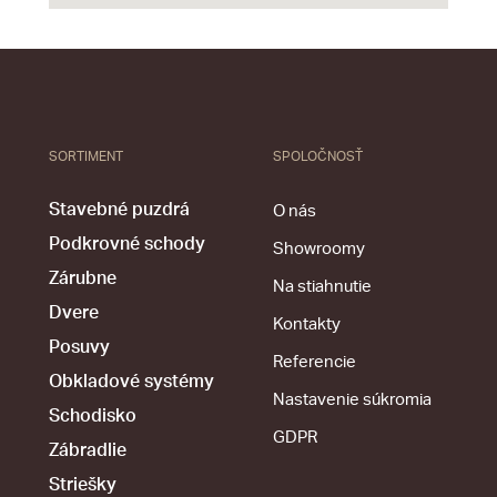
SORTIMENT
SPOLOČNOSŤ
Stavebné puzdrá
O nás
Podkrovné schody
Showroomy
Zárubne
Na stiahnutie
Dvere
Kontakty
Posuvy
Referencie
Obkladové systémy
Nastavenie súkromia
Schodisko
GDPR
Zábradlie
Striešky