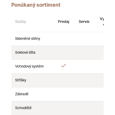
Ponúkaný sortiment
Vystave
Služby
Predaj
Servis
vzorky
Skleněné stěny
Nie
Nie
Nie
Soklová lišta
Nie
Nie
Nie
Áno
Vchodový systém
Nie
Nie
Stříšky
Nie
Nie
Nie
Zábradlí
Nie
Nie
Nie
Schodiště
Nie
Nie
Nie