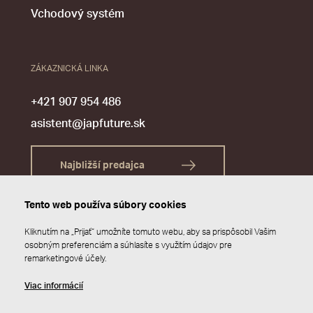
Vchodový systém
ZÁKAZNICKÁ LINKA
+421 907 954 486
asistent@japfuture.sk
Najbližší predajca
Tento web používa súbory cookies
Kliknutím na „Prijať“ umožníte tomuto webu, aby sa prispôsobil Vašim
osobným preferenciám a súhlasíte s využitím údajov pre
remarketingové účely.
Viac informácií