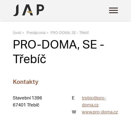
Úvod
Predajcovia
PRO-DOMA, SE - Třebíč
PRO-DOMA, SE -
Třebíč
Kontakty
Stavební 1396
E
trebic@pro-
67401 Třebíč
doma.cz
W
www.pro-doma.cz