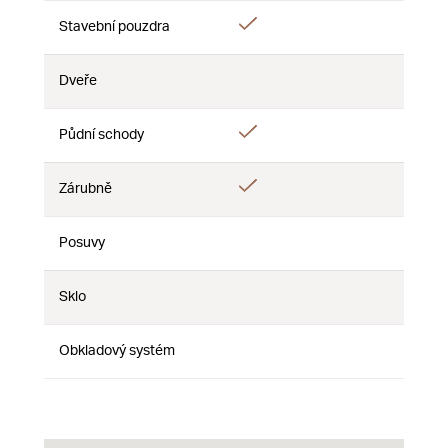
Áno
Stavební pouzdra
Nie
Nie
Dveře
Nie
Nie
Nie
Áno
Půdní schody
Nie
Nie
Áno
Zárubně
Nie
Nie
Posuvy
Nie
Nie
Nie
Sklo
Nie
Nie
Nie
Obkladový systém
Nie
Nie
Nie