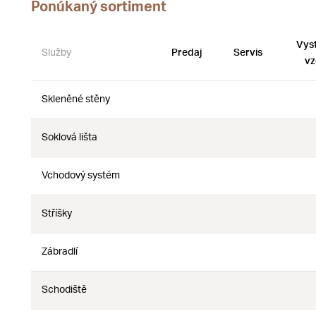
Ponúkaný sortiment
Vys
Služby
Predaj
Servis
vz
Skleněné stěny
Nie
Nie
Soklová lišta
Nie
Nie
Vchodový systém
Nie
Nie
Stříšky
Nie
Nie
Zábradlí
Nie
Nie
Schodiště
Nie
Nie