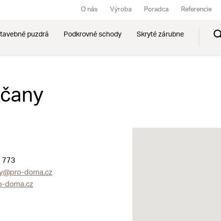
O nás
Výroba
Poradca
Referencie
tavebné puzdrá
Podkrovné schody
Skryté zárubne
lčany
 773
ny@pro-doma.cz
o-doma.cz