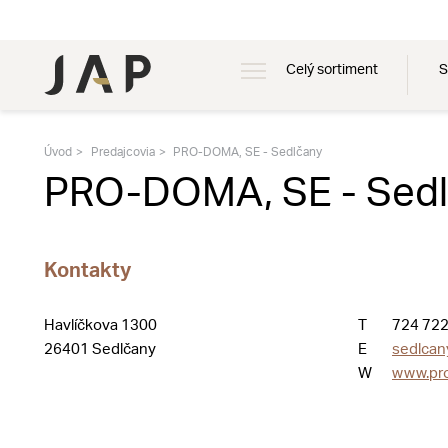
Celý sortiment
S
Úvod
Predajcovia
PRO-DOMA, SE - Sedlčany
PRO-DOMA, SE - Sed
Kontakty
Havlíčkova 1300
T
724 722
26401 Sedlčany
E
sedlca
W
www.pr