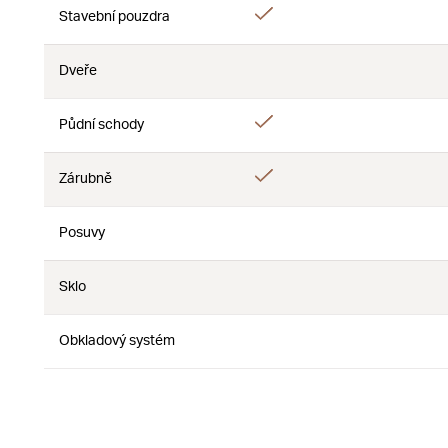
Áno
Stavební pouzdra
Nie
Dveře
Nie
Nie
Áno
Půdní schody
Nie
Áno
Zárubně
Nie
Posuvy
Nie
Nie
Sklo
Nie
Nie
Obkladový systém
Nie
Nie