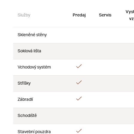
Vys
Služby
Predaj
Servis
vz
Skleněné stěny
Nie
Nie
Soklová lišta
Nie
Nie
Áno
Vchodový systém
Nie
Áno
Stříšky
Nie
Áno
Zábradlí
Nie
Schodiště
Nie
Nie
Áno
Stavební pouzdra