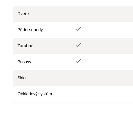
Nie
Dveře
Nie
Nie
Áno
Půdní schody
Nie
Áno
Zárubně
Nie
Áno
Posuvy
Nie
Sklo
Nie
Nie
Obkladový systém
Nie
Nie