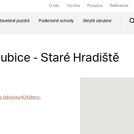
O nás
Výroba
Poradca
Referencie
tavebné puzdrá
Podkrovné schody
Skryté zárubne
bice - Staré Hradiště
ce.fablovka404@pro-