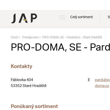
Celý sortiment
S
Úvod
Predajcovia
PRO-DOMA, SE - Pardubice - Staré Hradiště
PRO-DOMA, SE - Pardu
Kontakty
Fáblovka 404
E
pardubi
53352 Staré Hradiště
doma.cz
Ponúkaný sortiment