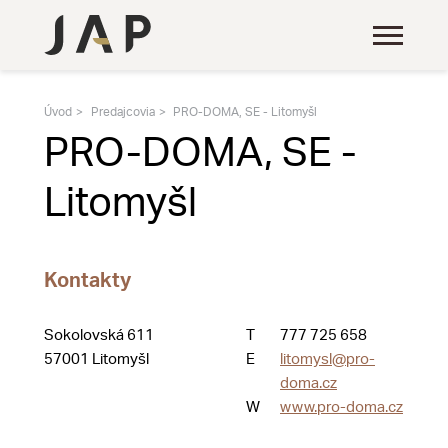
Úvod
Predajcovia
PRO-DOMA, SE - Litomyšl
PRO-DOMA, SE -
Litomyšl
Kontakty
Sokolovská 611
T
777 725 658
57001 Litomyšl
E
litomysl@pro-
doma.cz
W
www.pro-doma.cz