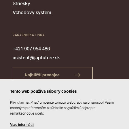
Striešky
Vchodový systém
ZÁKAZNICKÁ LINKA
+421 907 954 486
asistent@japfuture.sk
Najbližší predajca
Tento web používa súbory cookies
Kliknutím na „Prijať“ umožníte tomuto webu, aby sa prispôsobil Vašim
osobným preferenciám a súhlasíte s využitím údajov pre
remarketingové účely.
Viac informácií