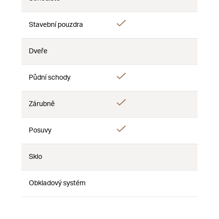
Nie
Nie
Nie
Áno
Stavební pouzdra
Nie
Nie
Dveře
Nie
Nie
Nie
Áno
Půdní schody
Nie
Nie
Áno
Zárubně
Nie
Nie
Áno
Posuvy
Nie
Nie
Sklo
Nie
Nie
Nie
Obkladový systém
Nie
Nie
Nie