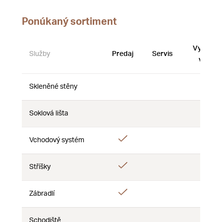
Ponúkaný sortiment
Vystave
Služby
Predaj
Servis
vzorky
Skleněné stěny
Nie
Nie
Nie
Soklová lišta
Nie
Nie
Nie
Áno
Vchodový systém
Nie
Nie
Áno
Stříšky
Nie
Nie
Áno
Zábradlí
Nie
Nie
Schodiště