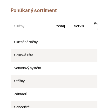
Ponúkaný sortiment
Vystave
Služby
Predaj
Servis
vzorky
Skleněné stěny
Nie
Nie
Nie
Soklová lišta
Nie
Nie
Nie
Vchodový systém
Nie
Nie
Nie
Stříšky
Nie
Nie
Nie
Zábradlí
Nie
Nie
Nie
Schodiště