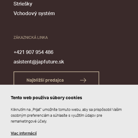
Striešky
Vchodový systém
ZÁKAZNICKÁ LINKA
+421 907 954 486
asistent@japfuture.sk
Najbližší predajca
Tento web používa súbory cookies
Kliknutím na „Prijať“ umožníte tomuto webu, aby sa prispôsobil Vašim
osobným preferenciám a súhlasíte s využitím údajov pre
remarketingové účely.
Viac informácií