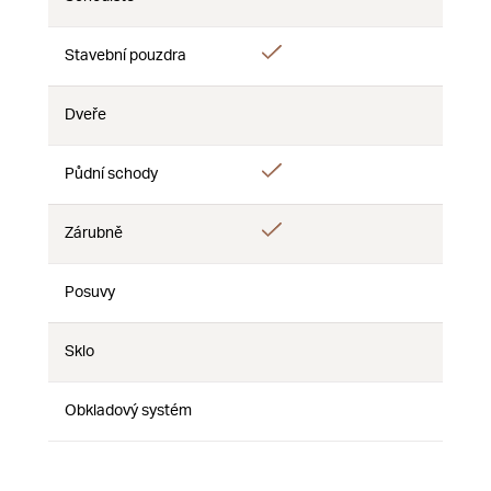
Nie
Nie
Nie
Áno
Stavební pouzdra
Nie
Nie
Dveře
Nie
Nie
Nie
Áno
Půdní schody
Nie
Nie
Áno
Zárubně
Nie
Nie
Posuvy
Nie
Nie
Nie
Sklo
Nie
Nie
Nie
Obkladový systém
Nie
Nie
Nie