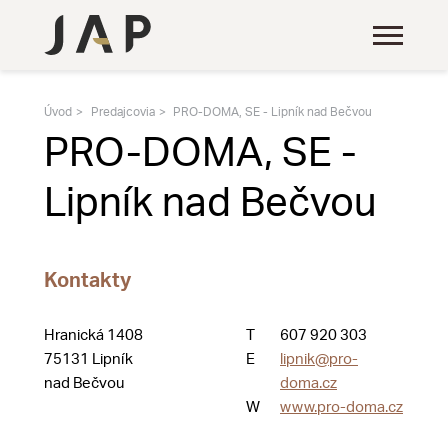
Úvod
Predajcovia
PRO-DOMA, SE - Lipník nad Bečvou
PRO-DOMA, SE -
Lipník nad Bečvou
Kontakty
Hranická 1408
T
607 920 303
75131 Lipník
E
lipnik@pro-
nad Bečvou
doma.cz
W
www.pro-doma.cz