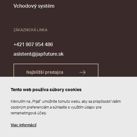
Vchodový systém
ZÁKAZNICKÁ LINKA
+421 907 954 486
asistent@japfuture.sk
Najbližší predajca
Tento web používa súbory cookies
Kliknutím na „Prijať“ umožníte tomuto webu, aby sa prispôsobil Vašim
osobným preferenciám a súhlasíte s využitím údajov pre
remarketingové účely.
Viac informácií