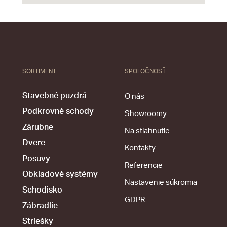
SORTIMENT
SPOLOČNOSŤ
Stavebné puzdrá
O nás
Podkrovné schody
Showroomy
Zárubne
Na stiahnutie
Dvere
Kontakty
Posuvy
Referencie
Obkladové systémy
Nastavenie súkromia
Schodisko
GDPR
Zábradlie
Striešky