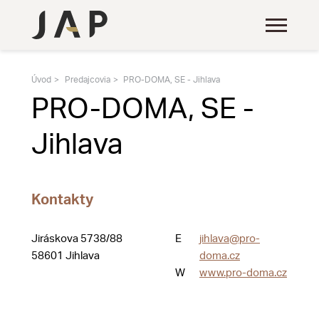
Úvod
Predajcovia
PRO-DOMA, SE - Jihlava
PRO-DOMA, SE -
Jihlava
Kontakty
Jiráskova 5738/88
E
jihlava@pro-
58601 Jihlava
doma.cz
W
www.pro-doma.cz