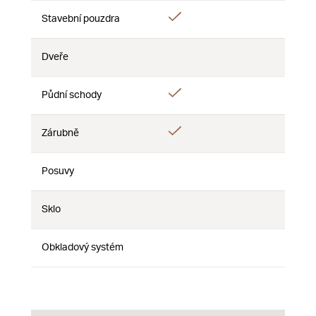
Áno
Stavební pouzdra
Nie
Nie
Dveře
Nie
Nie
Nie
Áno
Půdní schody
Nie
Nie
Áno
Zárubně
Nie
Nie
Posuvy
Nie
Nie
Nie
Sklo
Nie
Nie
Nie
Obkladový systém
Nie
Nie
Nie