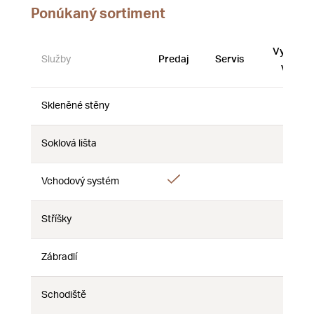
Ponúkaný sortiment
Vystave
Služby
Predaj
Servis
vzorky
Skleněné stěny
Nie
Nie
Nie
Soklová lišta
Nie
Nie
Nie
Áno
Vchodový systém
Nie
Nie
Stříšky
Nie
Nie
Nie
Zábradlí
Nie
Nie
Nie
Schodiště
Nie
Nie
Nie