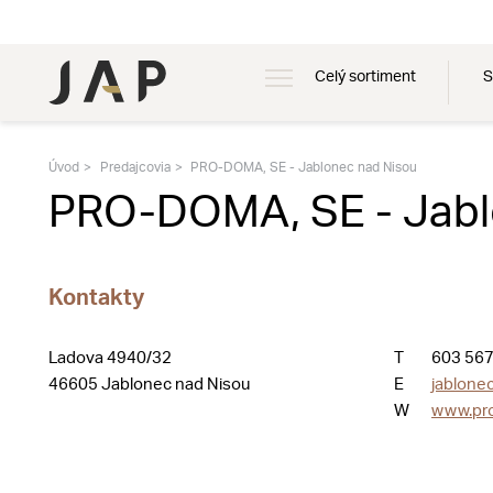
Celý sortiment
S
Úvod
Predajcovia
PRO-DOMA, SE - Jablonec nad Nisou
PRO-DOMA, SE - Jabl
Kontakty
Ladova 4940/32
T
603 567
46605 Jablonec nad Nisou
E
jablone
W
www.pr