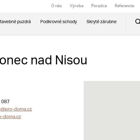
O nás
Výroba
Poradca
Referencie
tavebné puzdrá
Podkrovné schody
Skryté zárubne
onec nad Nisou
 087
c@pro-doma.cz
o-doma.cz