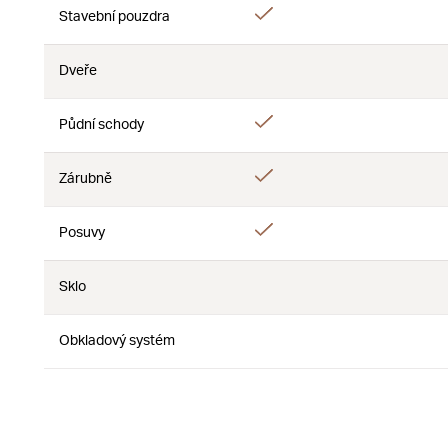
Áno
Stavební pouzdra
Nie
Dveře
Nie
Nie
Áno
Půdní schody
Nie
Áno
Zárubně
Nie
Áno
Posuvy
Nie
Sklo
Nie
Nie
Obkladový systém
Nie
Nie