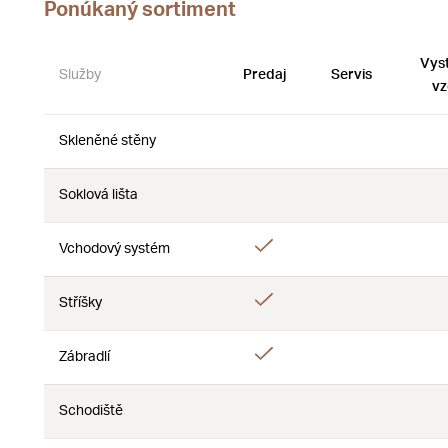
Ponúkaný sortiment
Vys
Služby
Predaj
Servis
vz
Skleněné stěny
Nie
Nie
Soklová lišta
Nie
Nie
Áno
Vchodový systém
Nie
Áno
Stříšky
Nie
Áno
Zábradlí
Nie
Schodiště
Nie
Nie