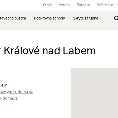
O nás
Výroba
Poradca
Referencie
tavebné puzdrá
Podkrovné schody
Skryté zárubne
 Králové nad Labem
 461
love@pro-doma.cz
o-doma.cz