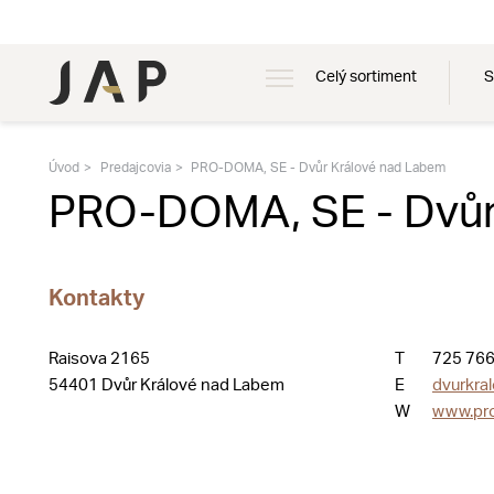
Celý sortiment
S
Úvod
Predajcovia
PRO-DOMA, SE - Dvůr Králové nad Labem
PRO-DOMA, SE - Dvůr
Kontakty
Raisova 2165
T
725 766
54401 Dvůr Králové nad Labem
E
dvurkra
W
www.pr