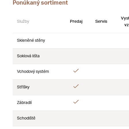
Ponúkaný sortiment
Vys
Služby
Predaj
Servis
vz
Skleněné stěny
Nie
Nie
Soklová lišta
Nie
Nie
Áno
Vchodový systém
Nie
Áno
Stříšky
Nie
Áno
Zábradlí
Nie
Schodiště
Nie
Nie