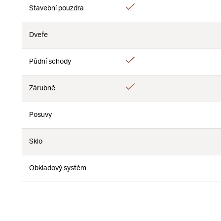
Áno
Stavební pouzdra
Nie
Dveře
Nie
Nie
Áno
Půdní schody
Nie
Áno
Zárubně
Nie
Posuvy
Nie
Nie
Sklo
Nie
Nie
Obkladový systém
Nie
Nie