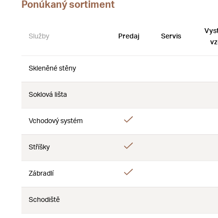
Ponúkaný sortiment
Vys
Služby
Predaj
Servis
vz
Skleněné stěny
Nie
Nie
Soklová lišta
Nie
Nie
Áno
Vchodový systém
Nie
Áno
Stříšky
Nie
Áno
Zábradlí
Nie
Schodiště
Nie
Nie