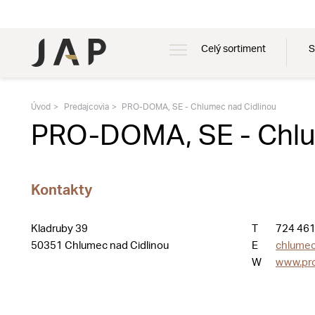
Celý sortiment
S
Úvod
Predajcovia
PRO-DOMA, SE - Chlumec nad Cidlinou
PRO-DOMA, SE - Chlu
Kontakty
Kladruby 39
T
724 461
50351 Chlumec nad Cidlinou
E
chlume
W
www.pr