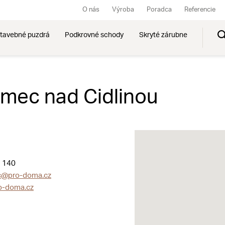
O nás
Výroba
Poradca
Referencie
tavebné puzdrá
Podkrovné schody
Skryté zárubne
mec nad Cidlinou
 140
c@pro-doma.cz
o-doma.cz