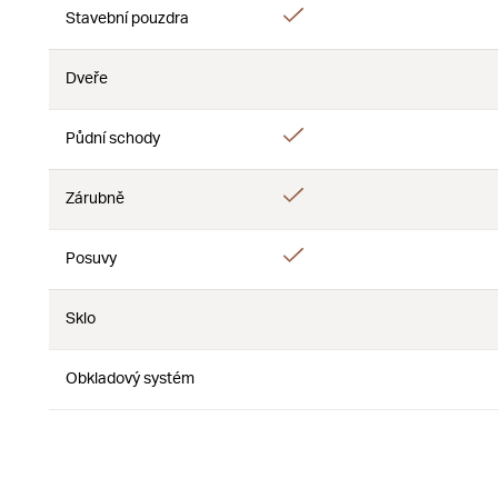
Áno
Stavební pouzdra
Nie
Dveře
Nie
Nie
Áno
Půdní schody
Nie
Áno
Zárubně
Nie
Áno
Posuvy
Nie
Sklo
Nie
Nie
Obkladový systém
Nie
Nie