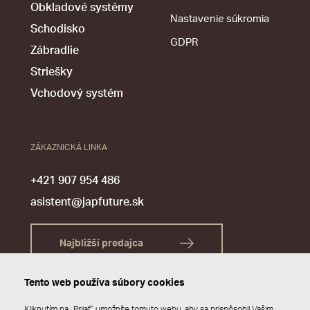
Obkladové systémy
Nastavenie súkromia
Schodisko
GDPR
Zábradlie
Striešky
Vchodový systém
ZÁKAZNICKÁ LINKA
+421 907 954 486
asistent@japfuture.sk
Najbližší predajca
Tento web používa súbory cookies
Kliknutím na „Prijať“ umožníte tomuto webu, aby sa prispôsobil Vašim