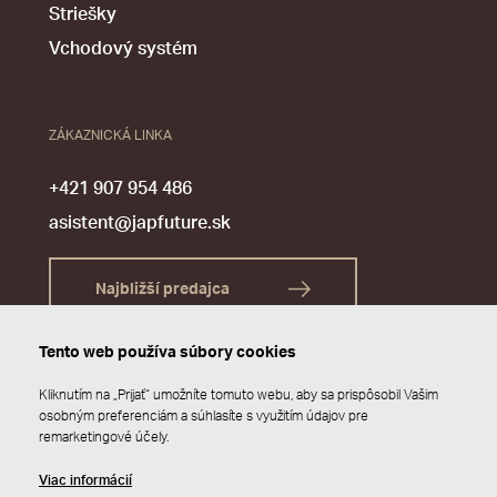
Striešky
Vchodový systém
ZÁKAZNICKÁ LINKA
+421 907 954 486
asistent@japfuture.sk
Najbližší predajca
Tento web používa súbory cookies
Kliknutím na „Prijať“ umožníte tomuto webu, aby sa prispôsobil Vašim
osobným preferenciám a súhlasíte s využitím údajov pre
remarketingové účely.
Viac informácií