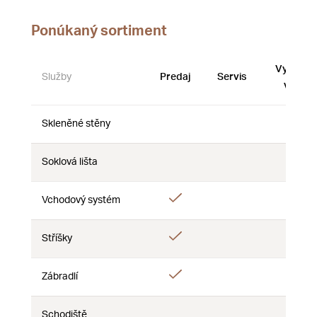
Ponúkaný sortiment
Vystave
Služby
Predaj
Servis
vzorky
Skleněné stěny
Nie
Nie
Nie
Soklová lišta
Nie
Nie
Nie
Áno
Vchodový systém
Nie
Nie
Áno
Stříšky
Nie
Nie
Áno
Zábradlí
Nie
Nie
Schodiště