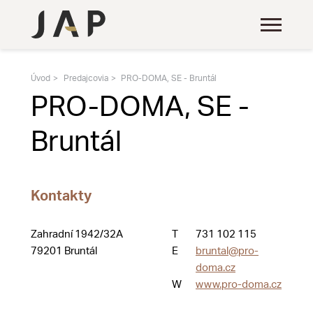
Úvod
Predajcovia
PRO-DOMA, SE - Bruntál
PRO-DOMA, SE -
Bruntál
Kontakty
Zahradní 1942/32A
T
731 102 115
79201 Bruntál
E
bruntal@pro-
doma.cz
W
www.pro-doma.cz