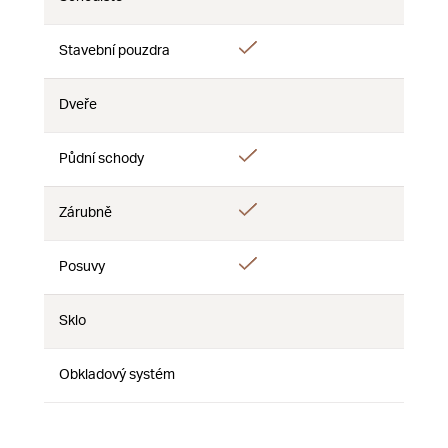
Nie
Nie
Nie
Áno
Stavební pouzdra
Nie
Nie
Dveře
Nie
Nie
Nie
Áno
Půdní schody
Nie
Nie
Áno
Zárubně
Nie
Nie
Áno
Posuvy
Nie
Nie
Sklo
Nie
Nie
Nie
Obkladový systém
Nie
Nie
Nie