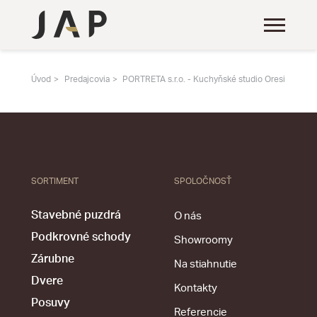
Úvod
Predajcovia
PORTRETA s.r.o. - Kuchyňské studio Oresi
SORTIMENT
SPOLOČNOSŤ
Stavebné puzdrá
O nás
Podkrovné schody
Showroomy
Zárubne
Na stiahnutie
Dvere
Kontakty
Posuvy
Referencie