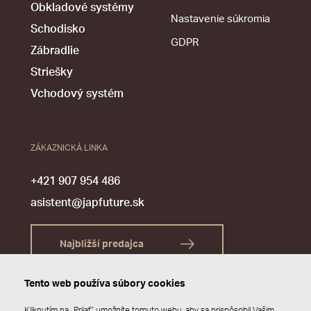
Obkladové systémy
Nastavenie súkromia
Schodisko
GDPR
Zábradlie
Striešky
Vchodový systém
ZÁKAZNICKÁ LINKA
+421 907 954 486
asistent@japfuture.sk
Najbližší predajca
Tento web používa súbory cookies
Kliknutím na „Prijať“ umožníte tomuto webu, aby sa prispôsobil Vašim