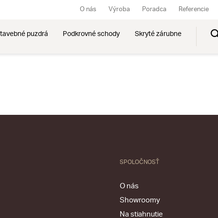
O nás
Výroba
Poradca
Referencie
tavebné puzdrá
Podkrovné schody
Skryté zárubne
SPOLOČNOSŤ
O nás
Showroomy
Na stiahnutie