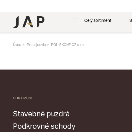
Celý sortiment
S
Úvod
Predajcovia
POL-SKONE CZ s.r.o.
SORTIMENT
Stavebné puzdrá
Podkrovné schody