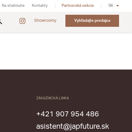
Na stiahnutie
Kontakty
Partnerská sekcia
SK
Showroomy
Vyhľadajte predajca
ZÁKAZNICKÁ LINKA
+421 907 954 486
asistent@japfuture.sk