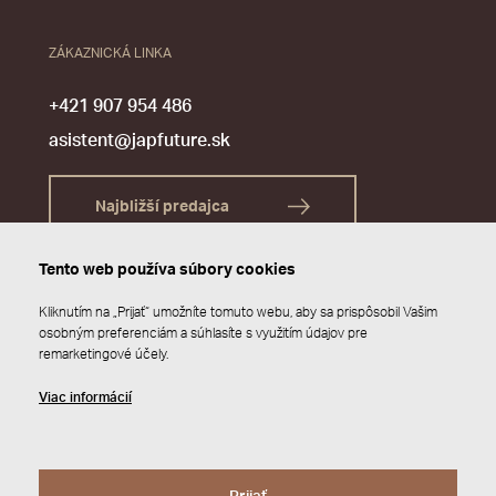
ZÁKAZNICKÁ LINKA
+421 907 954 486
asistent@japfuture.sk
Najbližší predajca
Tento web používa súbory cookies
Kliknutím na „Prijať“ umožníte tomuto webu, aby sa prispôsobil Vašim
osobným preferenciám a súhlasíte s využitím údajov pre
remarketingové účely.
Viac informácií