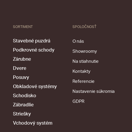
SORTIMENT
SPOLOČNOSŤ
Stavebné puzdrá
O nás
Podkrovné schody
Showroomy
Zárubne
Na stiahnutie
Dvere
Kontakty
Posuvy
Referencie
Obkladové systémy
Nastavenie súkromia
Schodisko
GDPR
Zábradlie
Striešky
Vchodový systém