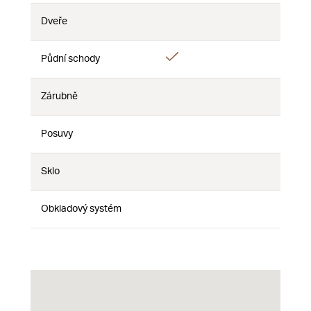
Dveře
Nie
Nie
Nie
Áno
Áno
Půdní schody
Nie
Zárubně
Nie
Nie
Nie
Posuvy
Nie
Nie
Nie
Sklo
Nie
Nie
Nie
Obkladový systém
Nie
Nie
Nie