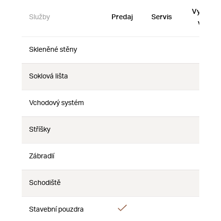
Vystave
Služby
Predaj
Servis
vzorky
Skleněné stěny
Nie
Nie
Nie
Soklová lišta
Nie
Nie
Nie
Vchodový systém
Nie
Nie
Nie
Stříšky
Nie
Nie
Nie
Zábradlí
Nie
Nie
Nie
Schodiště
Nie
Nie
Nie
Áno
Áno
Stavební pouzdra
Nie