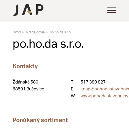
Úvod
Predajcovia
po.ho.da s.r.o.
po.ho.da s.r.o.
Kontakty
Ždánská 580
T
517 380 827
68501 Bučovice
E
knap@pohodastavebnin
W
www.pohodastavebniny.
Ponúkaný sortiment