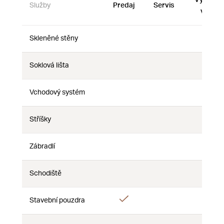
Služby
Predaj
Servis
vzorky
Skleněné stěny
Nie
Nie
Nie
Soklová lišta
Nie
Nie
Nie
Vchodový systém
Nie
Nie
Nie
Stříšky
Nie
Nie
Nie
Zábradlí
Nie
Nie
Nie
Schodiště
Nie
Nie
Nie
Áno
Stavební pouzdra
Nie
Nie