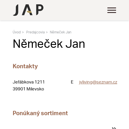
Úvod
Predajcovia
Němeček Jan
Němeček Jan
Kontakty
Jeřábkova 1211
E
jvliving@seznam.cz
39901 Milevsko
Ponúkaný sortiment
Vystave