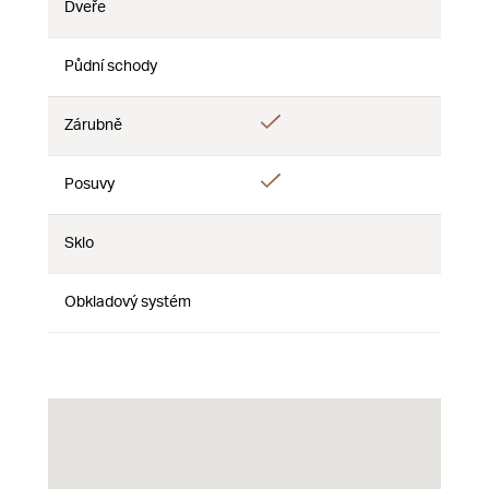
Dveře
Nie
Nie
Nie
Půdní schody
Nie
Nie
Nie
Áno
Zárubně
Nie
Nie
Áno
Posuvy
Nie
Nie
Sklo
Nie
Nie
Nie
Obkladový systém
Nie
Nie
Nie