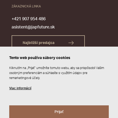
ZÁKAZNICKÁ LINKA
+421 907 954 486
asistent@japfuture.sk
Najbližší predajca
Tento web používa súbory cookies
Kliknutím na „Prijať“ umožníte tomuto webu, aby sa prispôsobil Vašim
osobným preferenciám a súhlasíte s využitím údajov pre
remarketingové účely.
Viac informácií
Prijať
© 2026 JAP FUTURE s.r.o.