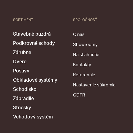
SORTIMENT
SPOLOČNOSŤ
Stavebné puzdrá
O nás
Podkrovné schody
Showroomy
Zárubne
Na stiahnutie
Dvere
Kontakty
Posuvy
Referencie
Obkladové systémy
Nastavenie súkromia
Schodisko
GDPR
Zábradlie
Striešky
Vchodový systém