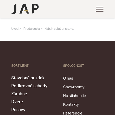
Úvod
Predajcovia
Nabah solutions s.r.o.
SORTIMENT
SPOLOČNOSŤ
Stavebné puzdrá
O nás
Podkrovné schody
Showroomy
Zárubne
Na stiahnutie
Dvere
Kontakty
Posuvy
Referencie