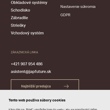
Obkladové systémy
Nastavenie súkromia
Schodisko
GDPR
Zábradlie
Striešky
Vchodový systém
ZÁKAZNICKÁ LINKA
+421 907 954 486
asistent@japfuture.sk
Najbližší predajca
Tento web používa súbory cookies
Kliknutím na „Prijať“ umožníte tomuto webu, aby sa prispôsobil Vašim