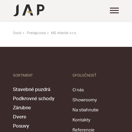
Úvod
Predajcovia
MS Interiér s.r.o.
SORTIMENT
SPOLOČNOSŤ
Stavebné puzdrá
O nás
Podkrovné schody
Showroomy
Zárubne
Na stiahnutie
Dvere
Kontakty
Posuvy
Referencie