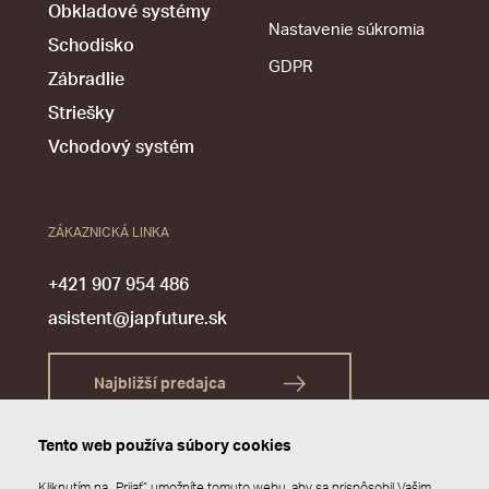
Obkladové systémy
Nastavenie súkromia
Schodisko
GDPR
Zábradlie
Striešky
Vchodový systém
ZÁKAZNICKÁ LINKA
+421 907 954 486
asistent@japfuture.sk
Najbližší predajca
Tento web používa súbory cookies
Kliknutím na „Prijať“ umožníte tomuto webu, aby sa prispôsobil Vašim