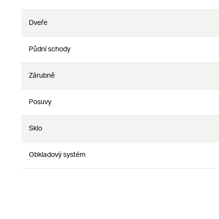
Nie
Dveře
Nie
Nie
Půdní schody
Nie
Nie
Zárubně
Nie
Nie
Posuvy
Nie
Nie
Sklo
Nie
Nie
Obkladový systém
Nie
Nie