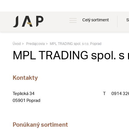
Celý sortiment
S
Úvod
Predajcovia
MPL TRADING spol. s r.o. Poprad
MPL TRADING spol. s r
Kontakty
Teplická 34
T
0914 32
05901 Poprad
Ponúkaný sortiment