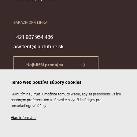
ZÁKAZNICKÁ LINKA
+421 907 954 486
asistent@japfuture.sk
Najbližší predajca
Tento web používa súbory cookies
Kliknutím na „Prijať“ umožníte tomuto webu, aby sa prispôsobil Vašim
osobným preferenciám a súhlasíte s využitím údajov pre
remarketingové účely.
Viac informácií