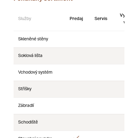
Vystave
Služby
Predaj
Servis
vzorky
Skleněné stěny
Nie
Nie
Nie
Soklová lišta
Nie
Nie
Nie
Vchodový systém
Nie
Nie
Nie
Stříšky
Nie
Nie
Nie
Zábradlí
Nie
Nie
Nie
Schodiště
Nie
Nie
Nie