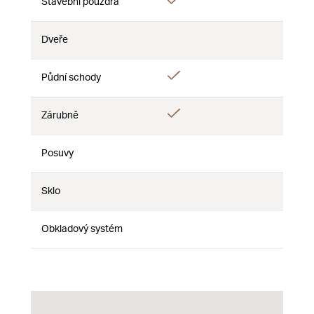
Áno
Stavební pouzdra
Nie
Nie
Dveře
Nie
Nie
Nie
Áno
Půdní schody
Nie
Nie
Áno
Zárubně
Nie
Nie
Posuvy
Nie
Nie
Nie
Sklo
Nie
Nie
Nie
Obkladový systém
Nie
Nie
Nie