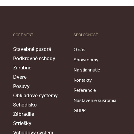
SORTIMENT
SPOLOČNOSŤ
Stavebné puzdrá
O nás
Podkrovné schody
Showroomy
Zárubne
Na stiahnutie
Dvere
Kontakty
Posuvy
Referencie
Obkladové systémy
Nastavenie súkromia
Schodisko
GDPR
Zábradlie
Striešky
Vchodový systém