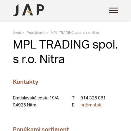
Úvod
Predajcovia
MPL TRADING spol. s r.o. Nitra
MPL TRADING spol.
s r.o. Nitra
Kontakty
Bratislavská cesta 19/A
T
914 326 081
94926 Nitra
E
nr@mpl.sk
Ponúkaný sortiment