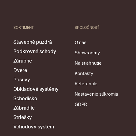
SORTIMENT
SPOLOČNOSŤ
Stavebné puzdrá
O nás
Podkrovné schody
Showroomy
Zárubne
Na stiahnutie
Dvere
Kontakty
Posuvy
Referencie
Obkladové systémy
Nastavenie súkromia
Schodisko
GDPR
Zábradlie
Striešky
Vchodový systém