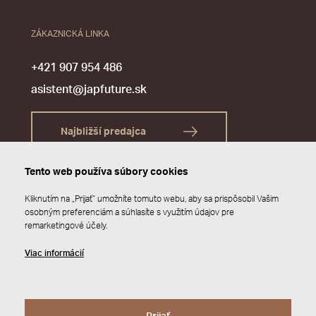
ZÁKAZNICKÁ LINKA
+421 907 954 486
asistent@japfuture.sk
Najbližší predajca
Tento web používa súbory cookies
Kliknutím na „Prijať“ umožníte tomuto webu, aby sa prispôsobil Vašim
osobným preferenciám a súhlasíte s využitím údajov pre
remarketingové účely.
Viac informácií