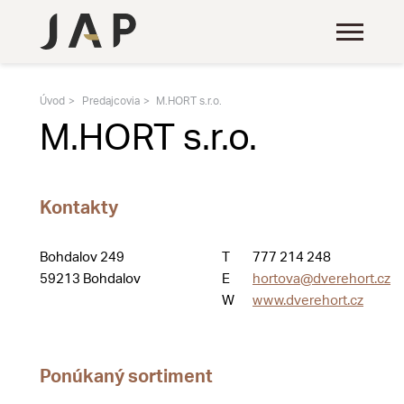
Úvod
Predajcovia
M.HORT s.r.o.
M.HORT s.r.o.
Kontakty
Bohdalov 249
T
777 214 248
59213 Bohdalov
E
hortova@dverehort.cz
W
www.dverehort.cz
Ponúkaný sortiment