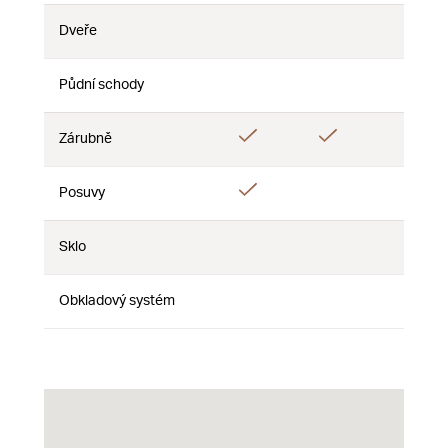
Dveře
Nie
Nie
Nie
Půdní schody
Nie
Nie
Nie
Áno
Áno
Zárubně
Nie
Áno
Posuvy
Nie
Nie
Sklo
Nie
Nie
Nie
Obkladový systém
Nie
Nie
Nie