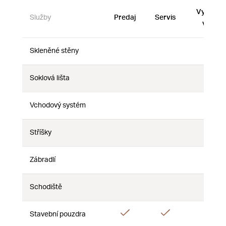
Vystave
Služby
Predaj
Servis
vzorky
Skleněné stěny
Nie
Nie
Nie
Soklová lišta
Nie
Nie
Nie
Vchodový systém
Nie
Nie
Nie
Stříšky
Nie
Nie
Nie
Zábradlí
Nie
Nie
Nie
Schodiště
Nie
Nie
Nie
Áno
Áno
Áno
Stavební pouzdra