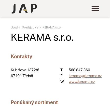
Úvod
Predajcovia
KERAMA s.r.o.
KERAMA s.r.o.
Kontakty
Kubišova 1372/6
T
568 847 360
67401 Třebíč
E
kerama@kerama.cz
W
www.kerama.cz
Ponúkaný sortiment