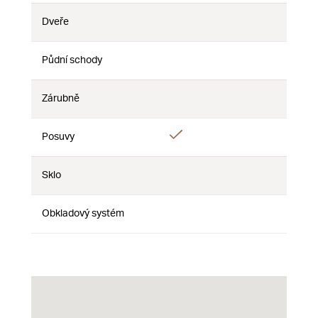
Dveře
Nie
Nie
Nie
Půdní schody
Nie
Nie
Nie
Zárubně
Nie
Nie
Nie
Áno
Posuvy
Nie
Nie
Sklo
Nie
Nie
Nie
Obkladový systém
Nie
Nie
Nie