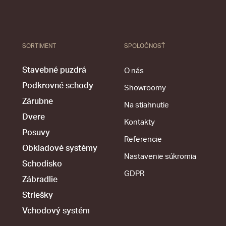
SORTIMENT
SPOLOČNOSŤ
Stavebné puzdrá
O nás
Podkrovné schody
Showroomy
Zárubne
Na stiahnutie
Dvere
Kontakty
Posuvy
Referencie
Obkladové systémy
Nastavenie súkromia
Schodisko
GDPR
Zábradlie
Striešky
Vchodový systém