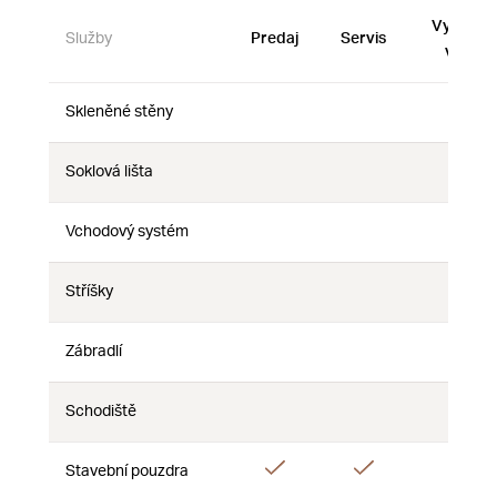
Vystave
Služby
Predaj
Servis
vzorky
Skleněné stěny
Nie
Nie
Nie
Soklová lišta
Nie
Nie
Nie
Vchodový systém
Nie
Nie
Nie
Stříšky
Nie
Nie
Nie
Zábradlí
Nie
Nie
Nie
Schodiště
Nie
Nie
Nie
Áno
Áno
Stavební pouzdra
Nie