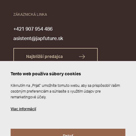
ZÁKAZNICKÁ LINKA
+421 907 954 486
asistent@japfuture.sk
Najbližší predajca
Tento web používa súbory cookies
Kliknutím na „Prijať“ umožníte tomuto webu, aby sa prispôsobil Vašim
osobným preferenciám a súhlasíte s využitím údajov pre
remarketingové účely.
Viac informácií