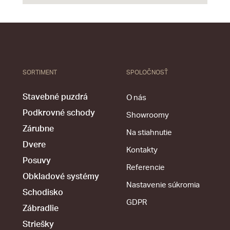
SORTIMENT
SPOLOČNOSŤ
Stavebné puzdrá
O nás
Podkrovné schody
Showroomy
Zárubne
Na stiahnutie
Dvere
Kontakty
Posuvy
Referencie
Obkladové systémy
Nastavenie súkromia
Schodisko
GDPR
Zábradlie
Striešky