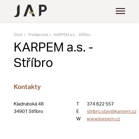
Úvod
Predajcovia
KARPEM a.s. - Stříbro
KARPEM a.s. -
Stříbro
Kontakty
Kladrubská 48
T
374 622 557
34901 Stříbro
E
stribro.stav@karpem.cz
W
www.karpem.cz