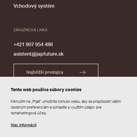
Vchodový systém
ZÁKAZNICKÁ LINKA
+421 907 954 486
asistent@japfuture.sk
Najbližší predajca
Tento web používa súbory cookies
Kliknutím na „Prijať“ umožníte tomuto webu, aby sa prispôsobil Vašim
osobným preferenciám a súhlasíte s využitím údajov pre
remarketingové účely.
Viac informácií