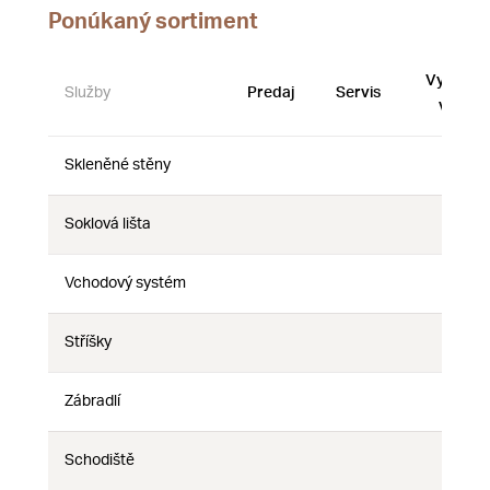
Ponúkaný sortiment
Vystave
Služby
Predaj
Servis
vzorky
Skleněné stěny
Nie
Nie
Nie
Soklová lišta
Nie
Nie
Nie
Vchodový systém
Nie
Nie
Nie
Stříšky
Nie
Nie
Nie
Zábradlí
Nie
Nie
Nie
Schodiště
Nie
Nie
Nie