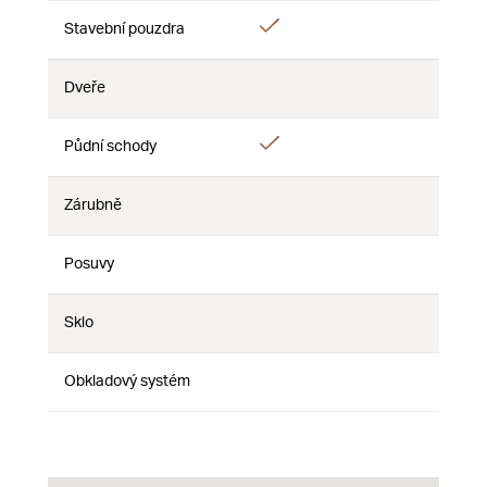
Áno
Stavební pouzdra
Nie
Nie
Dveře
Nie
Nie
Nie
Áno
Půdní schody
Nie
Nie
Zárubně
Nie
Nie
Nie
Posuvy
Nie
Nie
Nie
Sklo
Nie
Nie
Nie
Obkladový systém
Nie
Nie
Nie