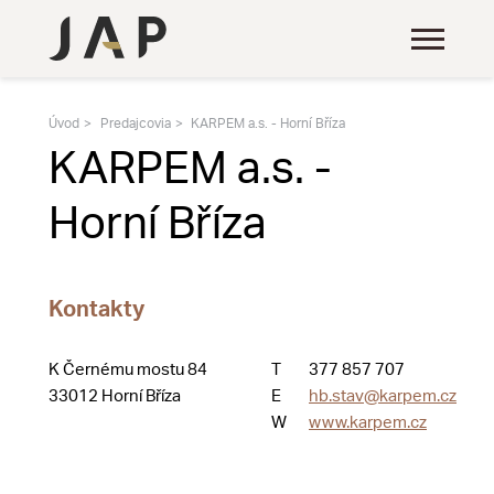
Úvod
Predajcovia
KARPEM a.s. - Horní Bříza
KARPEM a.s. -
Horní Bříza
Kontakty
K Černému mostu 84
T
377 857 707
33012 Horní Bříza
E
hb.stav@karpem.cz
W
www.karpem.cz