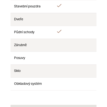
Áno
Stavební pouzdra
Nie
Nie
Dveře
Nie
Nie
Nie
Áno
Půdní schody
Nie
Nie
Zárubně
Nie
Nie
Nie
Posuvy
Nie
Nie
Nie
Sklo
Nie
Nie
Nie
Obkladový systém
Nie
Nie
Nie