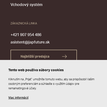
Vchodový systém
ZÁKAZNICKÁ LINKA
+421 907 954 486
asistent@japfuture.sk
Najbližší predajca
Tento web používa súbory cookies
Kliknutím na „Prijať“ umožníte tomuto webu, aby sa prispôsobil Vašim
osobným preferenciám a súhlasíte s využitím údajov pre
remarketingové účely.
Viac informácií