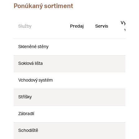
Ponúkaný sortiment
Vystave
Služby
Predaj
Servis
vzorky
Skleněné stěny
Nie
Nie
Nie
Soklová lišta
Nie
Nie
Nie
Vchodový systém
Nie
Nie
Nie
Stříšky
Nie
Nie
Nie
Zábradlí
Nie
Nie
Nie
Schodiště
Nie
Nie
Nie