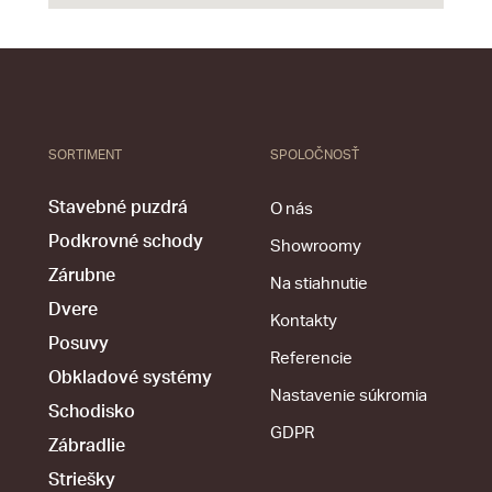
SORTIMENT
SPOLOČNOSŤ
Stavebné puzdrá
O nás
Podkrovné schody
Showroomy
Zárubne
Na stiahnutie
Dvere
Kontakty
Posuvy
Referencie
Obkladové systémy
Nastavenie súkromia
Schodisko
GDPR
Zábradlie
Striešky