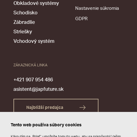
Obkladové systémy
Nastavenie súkromia
Schodisko
GDPR
Zábradlie
Striešky
Vchodový systém
ZÁKAZNICKÁ LINKA
+421 907 954 486
asistent@japfuture.sk
Najbližší predajca
Tento web používa súbory cookies
Kliknutím na „Prijať“ umožníte tomuto webu, aby sa prispôsobil Vašim