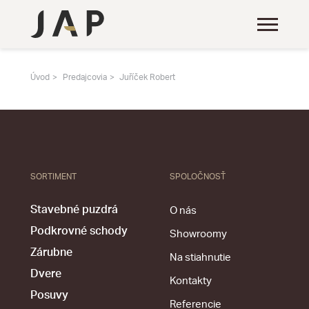
Úvod
Predajcovia
Juříček Robert
SORTIMENT
SPOLOČNOSŤ
Stavebné puzdrá
O nás
Podkrovné schody
Showroomy
Zárubne
Na stiahnutie
Dvere
Kontakty
Posuvy
Referencie