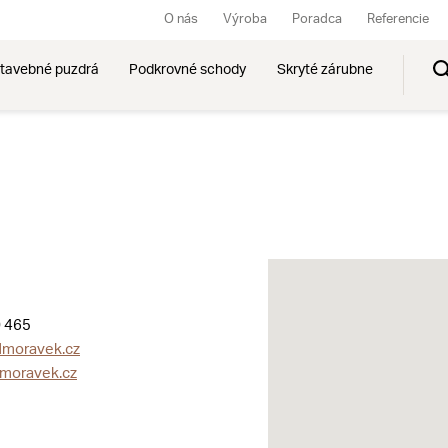
O nás
Výroba
Poradca
Referencie
tavebné puzdrá
Podkrovné schody
Skryté zárubne
 465
moravek.cz
moravek.cz