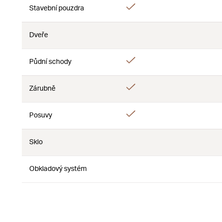
Áno
Stavební pouzdra
Nie
Dveře
Nie
Nie
Áno
Půdní schody
Nie
Áno
Zárubně
Nie
Áno
Posuvy
Nie
Sklo
Nie
Nie
Obkladový systém
Nie
Nie