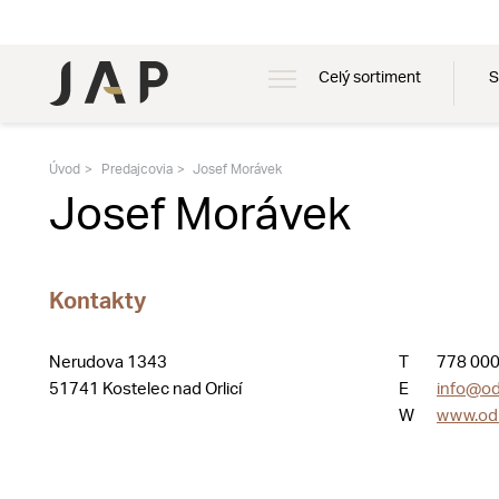
Celý sortiment
S
Úvod
Predajcovia
Josef Morávek
Josef Morávek
Kontakty
Nerudova 1343
T
778 000
51741 Kostelec nad Orlicí
E
info@od
W
www.od