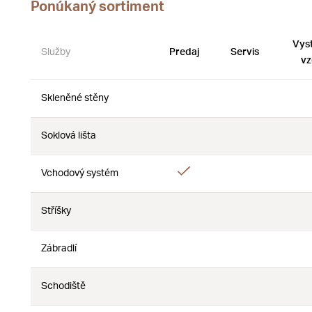
Ponúkaný sortiment
Vys
Služby
Predaj
Servis
vz
Skleněné stěny
Nie
Nie
Soklová lišta
Nie
Nie
Áno
Vchodový systém
Nie
Stříšky
Nie
Nie
Zábradlí
Nie
Nie
Schodiště
Nie
Nie