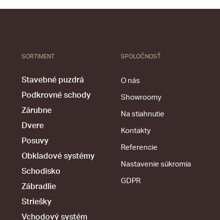
SORTIMENT
SPOLOČNOSŤ
Stavebné puzdrá
O nás
Podkrovné schody
Showroomy
Zárubne
Na stiahnutie
Dvere
Kontakty
Posuvy
Referencie
Obkladové systémy
Nastavenie súkromia
Schodisko
GDPR
Zábradlie
Striešky
Vchodový systém