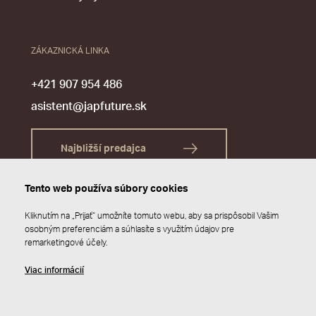
ZÁKAZNICKÁ LINKA
+421 907 954 486
asistent@japfuture.sk
Najbližší predajca
Tento web používa súbory cookies
Kliknutím na „Prijať“ umožníte tomuto webu, aby sa prispôsobil Vašim
osobným preferenciám a súhlasíte s využitím údajov pre
remarketingové účely.
Viac informácií