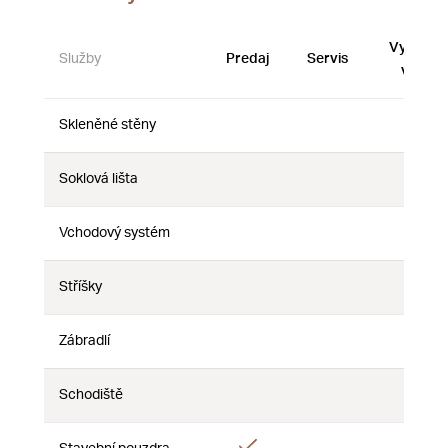
Vystave
Služby
Predaj
Servis
vzorky
Skleněné stěny
Nie
Nie
Nie
Soklová lišta
Nie
Nie
Nie
Vchodový systém
Nie
Nie
Nie
Stříšky
Nie
Nie
Nie
Zábradlí
Nie
Nie
Nie
Schodiště
Nie
Nie
Nie
Áno