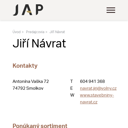
Úvod
Predajcovia
Jiří Návrat
Jiří Návrat
Kontakty
Antonína Vaška 72
T
604 941 368
74792 Smolkov
E
navrat.jiri@volny.cz
W
www.stavebniny-
navrat.cz
Ponúkaný sortiment