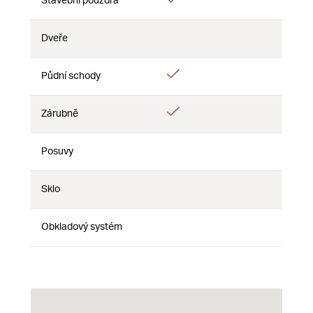
Stavební pouzdra
Nie
Nie
Dveře
Nie
Nie
Nie
Áno
Půdní schody
Nie
Nie
Áno
Zárubně
Nie
Nie
Posuvy
Nie
Nie
Nie
Sklo
Nie
Nie
Nie
Obkladový systém
Nie
Nie
Nie