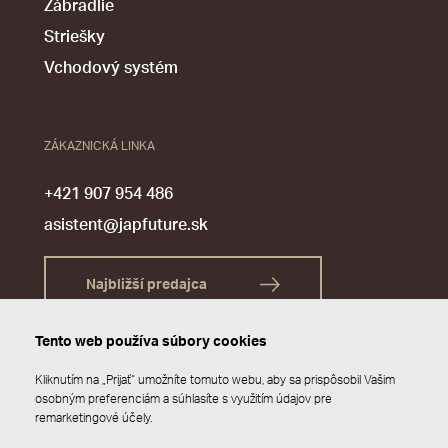
Zábradlie
Striešky
Vchodový systém
ZÁKAZNICKÁ LINKA
+421 907 954 486
asistent@japfuture.sk
Najbližší predajca
Tento web používa súbory cookies
Kliknutím na „Prijať“ umožníte tomuto webu, aby sa prispôsobil Vašim
osobným preferenciám a súhlasíte s využitím údajov pre
remarketingové účely.