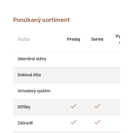
Ponúkaný sortiment
Vystave
Služby
Predaj
Servis
vzorky
Skleněné stěny
Nie
Nie
Nie
Soklová lišta
Nie
Nie
Nie
Vchodový systém
Nie
Nie
Nie
Áno
Áno
Stříšky
Nie
Áno
Áno
Áno
Zábradlí