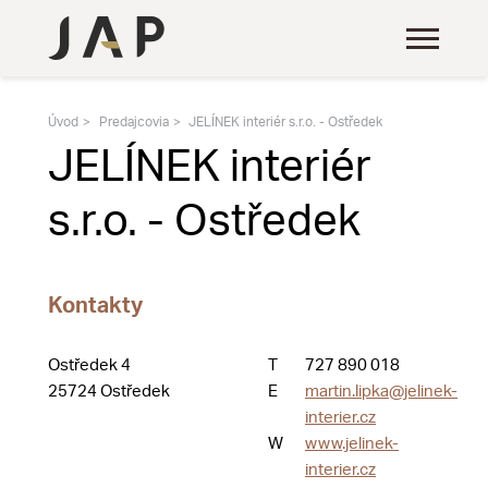
Úvod
Predajcovia
JELÍNEK interiér s.r.o. - Ostředek
JELÍNEK interiér
s.r.o. - Ostředek
Kontakty
Ostředek 4
T
727 890 018
25724 Ostředek
E
martin.lipka@jelinek-
interier.cz
W
www.jelinek-
interier.cz