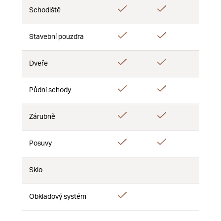
Áno
Áno
Schodiště
Nie
Áno
Áno
Áno
Stavební pouzdra
Áno
Áno
Áno
Dveře
Áno
Áno
Půdní schody
Nie
Áno
Áno
Áno
Zárubně
Áno
Áno
Posuvy
Nie
Sklo
Nie
Nie
Nie
Áno
Obkladový systém
Nie
Nie